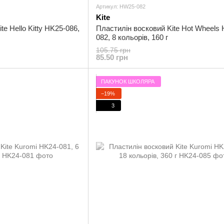
Артикул: HW25-082
Kite
te Hello Kitty HK25-086,
Пластилін восковий Kite Hot Wheels
082, 8 кольорів, 160 г
105.75 грн
85.50 грн
ПАКУНОК ШКОЛЯРА
−19%
3