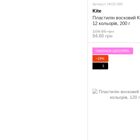
Артикул: HK25-086
Kite
Пластилін восковий Ki
12 кольорів, 200 г
104.85 грн
84.60 грн
ПАКУНОК ШКОЛЯРА
−19%
3