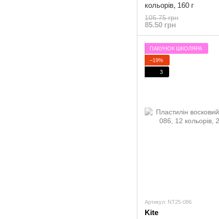
кольорів, 160 г
105.75 грн
85.50 грн
ПАКУНОК ШКОЛЯРА
−19%
3
Артикул: NT25-086
Kite