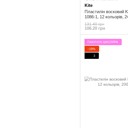
Kite
Пластилін восковий K
1086-1, 12 кольорів, 2
131.40 грн
106.20 грн
ПАКУНОК ШКОЛЯРА
−19%
3