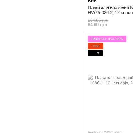
Kite
Пластилін восковий Ki
HW25-086-2, 12 кольор
104.85 грн
84.60 грн
ПАКУНОК ШКОЛЯРА
−19%
3
Артикул: HW25-1086-1