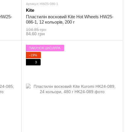
Артикул: HW25-086-1
Kite
 HW25-
Пластилін восковий Kite Hot Wheels HW25-
086-1, 12 кольорів, 200 г
104.85 грн
84.60 грн
ПАКУНОК ШКОЛЯРА
−19%
3