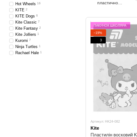
пластичної
Hot Wheels
16
маси (тісто)
KITE
2
KITE Dogs
6
Kite Classic
7
ПАКУНОК ШКОЛЯРА
Kite Fantasy
2
−19%
Kite Jolliers
1
3
Kuromi
7
Ninja Turtles
1
Rachael Hale
1
Артикул: HK24-082
Kite
Пластилін восковий Ki