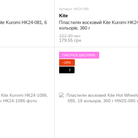
Артикул: HK24-085
Kite
te Kuromi HK24-081, 6
Пластилін восковий Kite Kuromi HK24
кольорів, 360 г
222.30 грн
179.55 грн
ПАКУНОК ШКОЛЯРА
−19%
3