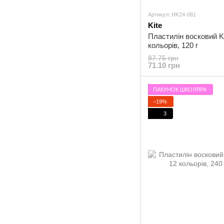
Артикул: HK24-081
Kite
Пластилін восковий Ki
кольорів, 120 г
87.75 грн
71.10 грн
ПАКУНОК ШКОЛЯРА
−19%
3