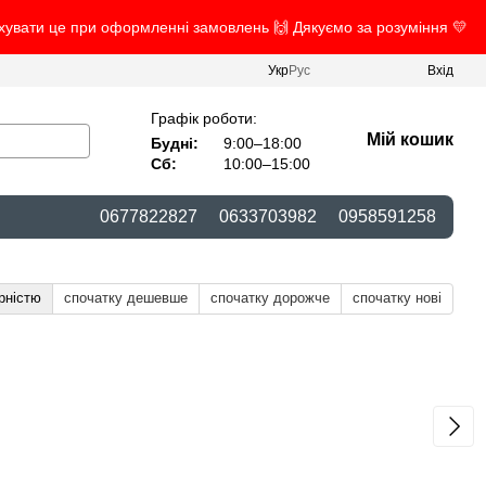
ахувати це при оформленні замовлень 🙌 Дякуємо за розуміння 💛
Укр
Рус
Вхід
Графік роботи:
Мій кошик
Будні:
9:00–18:00
Сб:
10:00–15:00
0677822827
0633703982
0958591258
рністю
спочатку дешевше
спочатку дорожче
спочатку нові