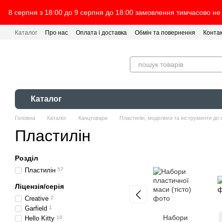
Перейти до основного контенту
8 серпня з 18:00 до 9 серпня до 18:00 замовлення тимчасово не
Каталог
Про нас
Оплата і доставка
Обмін та повернення
Конта
Каталог
Головна
Каталог
Канцтовари
Пластилін, моделінги та інструменти до 
Пластилін
Розділ
Пластилін
57
Ліцензія/серія
Creative
2
Garfield
1
Набори
Hello Kitty
10