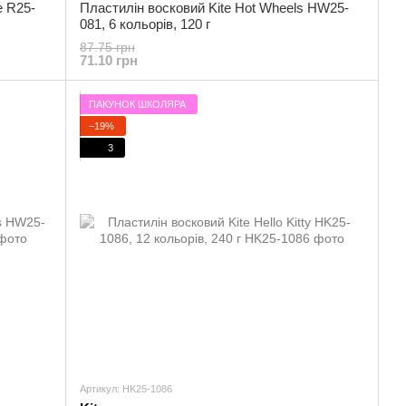
e R25-
Пластилін восковий Kite Hot Wheels HW25-
081, 6 кольорів, 120 г
87.75 грн
71.10 грн
ПАКУНОК ШКОЛЯРА
−19%
3
Артикул: HK25-1086