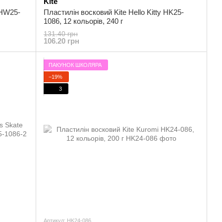
Kite
 HW25-
Пластилін восковий Kite Hello Kitty HK25-
1086, 12 кольорів, 240 г
131.40 грн
106.20 грн
ПАКУНОК ШКОЛЯРА
−19%
3
Артикул: HK24-086