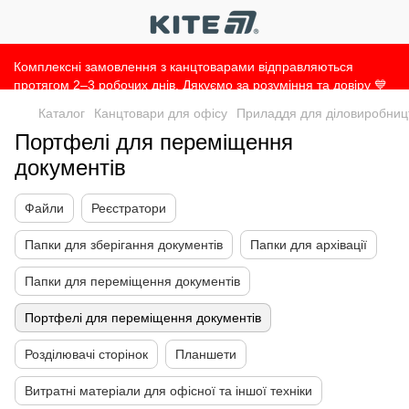
Комплексні замовлення з канцтоварами відправляються
протягом 2–3 робочих днів. Дякуємо за розуміння та довіру 💙
Каталог
Канцтовари для офісу
Приладдя для діловиробниц
Портфелі для переміщення
документів
Файли
Реєстратори
Папки для зберігання документів
Папки для архівації
Папки для переміщення документів
Портфелі для переміщення документів
Розділювачі сторінок
Планшети
Витратні матеріали для офісної та іншої техніки