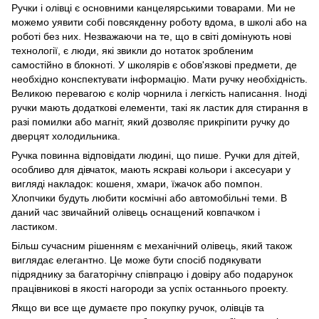
Ручки і олівці є основними канцелярськими товарами. Ми не
можемо уявити собі повсякденну роботу вдома, в школі або на
роботі без них. Незважаючи на те, що в світі домінують нові
технології, є люди, які звикли до нотаток зробленим
самостійно в блокноті. У школярів є обов'язкові предмети, де
необхідно конспектувати інформацію. Мати ручку необхідність.
Великою перевагою є колір чорнила і легкість написання. Іноді
ручки мають додаткові елементи, такі як ластик для стирання в
разі помилки або магніт, який дозволяє прикріпити ручку до
дверцят холодильника.
Ручка повинна відповідати людині, що пише. Ручки для дітей,
особливо для дівчаток, мають яскраві кольори і аксесуари у
вигляді накладок: кошеня, хмари, їжачок або помпон.
Хлопчики будуть любити космічні або автомобільні теми. В
даний час звичайний олівець оснащений ковпачком і
ластиком.
Більш сучасним рішенням є механічний олівець, який також
виглядає елегантно. Це може бути спосіб подякувати
підряднику за багаторічну співпрацю і довіру або подарунок
працівникові в якості нагороди за успіх останнього проекту.
Якщо ви все ще думаєте про покупку ручок, олівців та