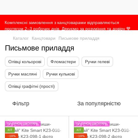
Комплексні замовлення з канцтоварами відправляються
протягом 2–3 робочих днів. Дякуємо за розуміння та довіру 💙
Каталог
Канцтовари
Письмове приладдя
Письмове приладдя
Олівці кольорові
Фломастери
Ручки гелеві
Ручки масляні
Ручки кулькові
Олівці графітні (прості)
Фільтр
За популярністю
ПАКУНОК ШКОЛЯРА
ПАКУНОК ШКОЛЯРА
ХІТ
ХІТ
−19%
−19%