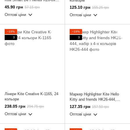
кольорів
1, синя
45.90 грн
125.10 грн
57.15 грн
155.25 грн
Оптові ціни
Оптові ціни
−19%
−19%
3
3
Лінери Kite Creative K-1165, 24
Маркер Highlighter Kite Hello
кольори
Kitty and friends HK26-444,
набір з 4-х кольорів
238.05 грн
127.35 грн
294.75 грн
157.50 грн
Оптові ціни
Оптові ціни