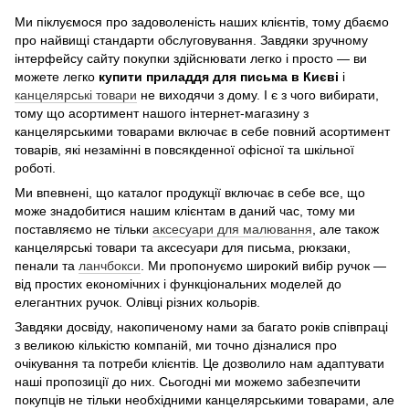
Ми піклуємося про задоволеність наших клієнтів, тому дбаємо
про найвищі стандарти обслуговування. Завдяки зручному
інтерфейсу сайту покупки здійснювати легко і просто — ви
можете легко
купити приладдя для письма в Києві
і
канцелярські товари
не виходячи з дому. І є з чого вибирати,
тому що асортимент нашого інтернет-магазину з
канцелярськими товарами включає в себе повний асортимент
товарів, які незамінні в повсякденної офісної та шкільної
роботі.
Ми впевнені, що каталог продукції включає в себе все, що
може знадобитися нашим клієнтам в даний час, тому ми
поставляємо не тільки
аксесуари для малювання
, але також
канцелярські товари та аксесуари для письма, рюкзаки,
пенали та
ланчбокси
. Ми пропонуємо широкий вибір ручок —
від простих економічних і функціональних моделей до
елегантних ручок. Олівці різних кольорів.
Завдяки досвіду, накопиченому нами за багато років співпраці
з великою кількістю компаній, ми точно дізналися про
очікування та потреби клієнтів. Це дозволило нам адаптувати
наші пропозиції до них. Сьогодні ми можемо забезпечити
покупців не тільки необхідними канцелярськими товарами, але