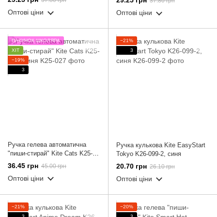
29.25 грн
37.80 грн
37.80 грн
Оптові ціни
Оптові ціни
ПАКУНОК ШКОЛЯРА
−21%
ХІТ
3
−19%
3
Ручка гелева автоматична
Ручка кулькова Kite EasyStart
"пиши-стирай" Kite Cats K25-
Tokyo K26-099-2, синя
027, синя
36.45 грн
20.70 грн
45.00 грн
26.10 грн
Оптові ціни
Оптові ціни
−21%
−20%
3
3