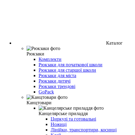
Каталог
Рюкзаки
Комплекти
Рюкзаки для початкової школи
Рюкзаки для старшої школи
Рюкзаки для міста
Рюкзаки дитячі
Рюкзаки трендові
GoPack
Канцтовари
Канцелярське приладдя
Циркулі та готовальні
Ножиці
Лінійки, транспортири, косинці