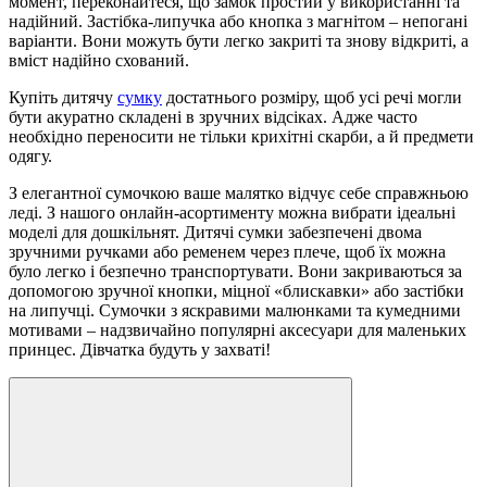
момент, переконайтеся, що замок простий у використанні та
надійний. Застібка-липучка або кнопка з магнітом – непогані
варіанти. Вони можуть бути легко закриті та знову відкриті, а
вміст надійно схований.
Купіть дитячу
сумку
достатнього розміру, щоб усі речі могли
бути акуратно складені в зручних відсіках. Адже часто
необхідно переносити не тільки крихітні скарби, а й предмети
одягу.
З елегантної сумочкою ваше малятко відчує себе справжньою
леді. З нашого онлайн-асортименту можна вибрати ідеальні
моделі для дошкільнят. Дитячі сумки забезпечені двома
зручними ручками або ременем через плече, щоб їх можна
було легко і безпечно транспортувати. Вони закриваються за
допомогою зручної кнопки, міцної «блискавки» або застібки
на липучці. Сумочки з яскравими малюнками та кумедними
мотивами – надзвичайно популярні аксесуари для маленьких
принцес. Дівчатка будуть у захваті!