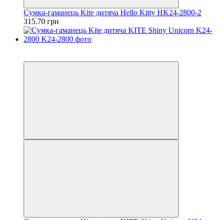
Сумка-гаманець Kite дитяча Hello Kitty HK24-2800-2
315.70 грн
Пакунок школяра
3