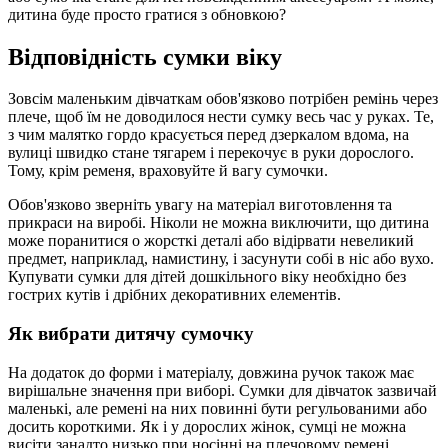
дитина буде просто гратися з обновкою?
Відповідність сумки віку
Зовсім маленьким дівчаткам обов'язково потрібен ремінь через
плече, щоб їм не доводилося нести сумку весь час у руках. Те,
з чим малятко гордо красується перед дзеркалом вдома, на
вулиці швидко стане тягарем і перекочує в руки дорослого.
Тому, крім ременя, враховуйте й вагу сумочки.
Обов'язково зверніть увагу на матеріал виготовлення та
прикраси на виробі. Ніколи не можна виключити, що дитина
може поранитися о жорсткі деталі або відірвати невеликий
предмет, наприклад, намистину, і засунути собі в ніс або вухо.
Купувати сумки для дітей дошкільного віку необхідно без
гострих кутів і дрібних декоративних елементів.
Як вибрати дитячу сумочку
На додаток до форми і матеріалу, довжина ручок також має
вирішальне значення при виборі. Сумки для дівчаток зазвичай
маленькі, але ремені на них повинні бути регульованими або
досить короткими. Як і у дорослих жінок, сумці не можна
висіти занадто низько при носінні на плечовому ремені.