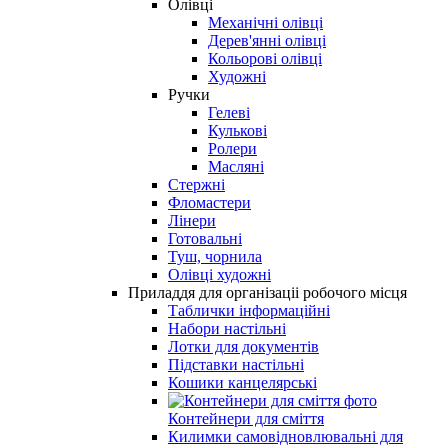
Олівці
Механічні олівці
Дерев'янні олівці
Кольорові олівці
Художні
Ручки
Гелеві
Кулькові
Ролери
Масляні
Стержні
Фломастери
Лінери
Готовальні
Туш, чорнила
Олівці художні
Приладдя для організаціі робочого місця
Таблички інформаційні
Набори настільні
Лотки для документів
Підставки настільні
Кошики канцелярські
Контейнери для сміття
Килимки самовідновлювальні для