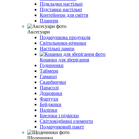
Підкладки настільні
Підставки настільні
Контейнери для сміття
Планери
Аксесуари
Подарункова продукція
Світильники-нічники
Настільні лампи
Кошики для зберігання
Годинники
Таймери
Гаманці
Скарбнички
Парасолі
Дощовики
Фартухи
Бейджики
Наліпки
Брелоки і підвіски
Світловідбивні елементи
Подарунковий пакет
Щоденники