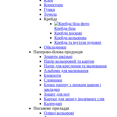
Клей
Коректори
Гумки
Точила
Крейда
Крейда біла
Крейди воскові
Крейда кольорова
Крейда та вугілля художні
Обкладинки
Паперово-білова продукція
Зошити шкільні
Папір кольоровий та картон
Папір для креслення та малювання
Альбоми для малювання
Блокноти
Словники
Блоки паперу з липким шаром і
закладки
Зошит для нот
Картки для запису іноземних слів
Календарі
Письмове приладдя
Олівці кольорові