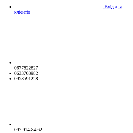
Вхід для
клієнтів
0677822827
0633703982
0958591258
097 914-84-62