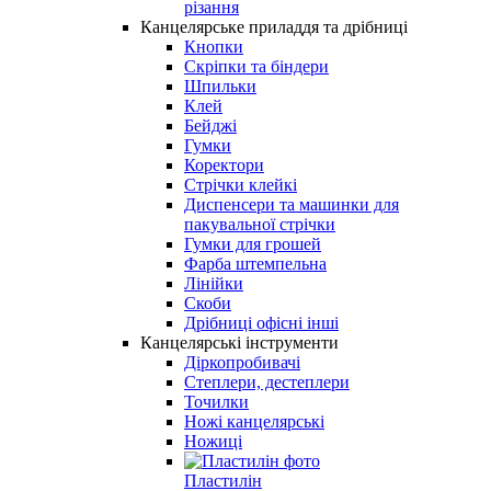
різання
Канцелярське приладдя та дрібниці
Кнопки
Скріпки та біндери
Шпильки
Клей
Бейджі
Гумки
Коректори
Стрічки клейкі
Диспенсери та машинки для
пакувальної стрічки
Гумки для грошей
Фарба штемпельна
Лінійки
Скоби
Дрібниці офісні інші
Канцелярські інструменти
Діркопробивачі
Степлери, дестеплери
Точилки
Ножі канцелярські
Ножиці
Пластилін