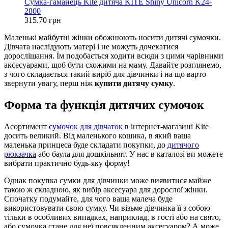
Сумка-гаманець Kite дитяча KITE Shiny Unicorn K24-
2800
315.70 грн
Маленькі майбутні жінки обожнюють носити дитячі сумочки.
Дівчата наслідують матері і не можуть дочекатися
дорослішання. Їм подобається ходити всюди з цими чарівними
аксесуарами, щоб бути схожими на маму. Давайте розглянемо,
з чого складається такий виріб для дівчинки і на що варто
звернути увагу, перш ніж
купити дитячу сумку
.
Форма та функція дитячих сумочок
Асортимент
сумочок для дівчаток
в інтернет-магазині Kite
досить великий. Від маленького кошика, в який ваша
маленька принцеса буде складати покупки, до
дитячого
рюкзачка
або баула для дошкільнят. У нас в каталозі ви можете
вибрати практично будь-яку форму!
Однак покупка сумки для дівчинки може виявитися майже
такою ж складною, як вибір аксесуара для дорослої жінки.
Спочатку подумайте, для чого ваша малеча буде
використовувати свою сумку. Чи візьме дівчинка її з собою
тільки в особливих випадках, наприклад, в гості або на свято,
або сумочка стане для неї повсякденним аксесуаром? А може,