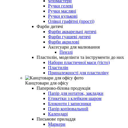
Фломастери
Ручки гелеві
Ручки масляні
Ручки кулькові
Олівці графітні (прості)
Фарби дитячі
Фарби акварельні дитячі
Фарби гуашеві дитячі
Фарби акрилові
Аксесуари для малювання
Пензлі
Пластилін, моделінги та інструменти до них
Набори пластичної маси (тісто)
Пластилін
Приналежності для пластиліну
Канцтовари для офісу
Паперово-білова продукція
Папір для нотаток, закладки
Етикетки з клейким шаром
Блокноти і записники
Папір копіювальний
Календарі
Письмове приладдя
Маркери