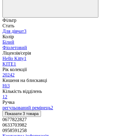
Фільтр
Стать
Для дівчат
3
Колір
Білий
Фіолетовий
Ліцензія/серія
Hello Kitty
1
KITE
1
Рік колекції
2024
2
Кишеня на блискавці
Ні
3
Кількість відділень
1
2
Ручка
регульований ремінець
2
Показати 3 товара
0677822827
0633703982
0958591258
Контактна інформація