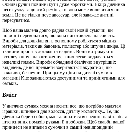
Обидві ручки повинні бути дуже короткими. Якщо дівчинка
несе сумку за довгий ремінь, то вона може волочитися по
землі. Це не тільки псує аксесуар, але й заважає дитині
пересуватися.
Щоб ваша малеча довго раділа своїй новій сумочці, ви
повинні переконатися, що вона виготовлена на совість.
Вироби для дошкільнят в основному робляться з міцних
матеріалів, таких як бавовна, поліестер або штучна шкіра. Ці
тканини прості в догляді та надійні. Вони витримують
розтягування і навантаження, з них легко видаляються
невеликі плями. Вироби обладнані безліччю внутрішніх
відділень, де всі предмети зберігаються акуратно і, що
важливо, безпечно. При цьому ціни на дитячі сумки в
магазині Kite залишаються доступними та прийнятними для
батьків.
Вміст
У дитячих сумках можна носити все, що потрібно малятам:
іграшки, шпильки для волосся, дитячу косметику... Те, що
дівчинка бере з собою, має залишатися всередині навіть після
інтенсивних помахів руками й пробіжки. Щоб скарби вашої
принцеси не випали з сумочки в самий невідповідний