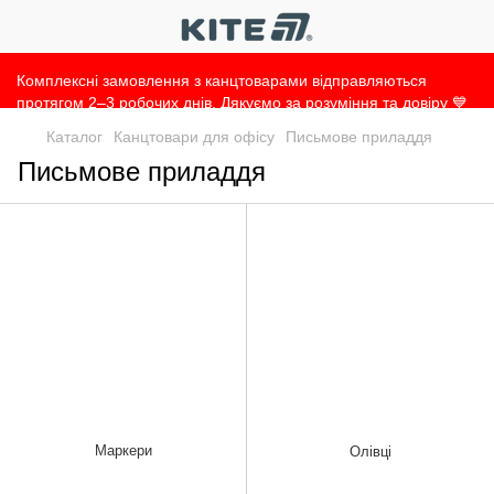
Комплексні замовлення з канцтоварами відправляються
протягом 2–3 робочих днів. Дякуємо за розуміння та довіру 💙
Каталог
Канцтовари для офісу
Письмове приладдя
Письмове приладдя
Маркери
Олівці