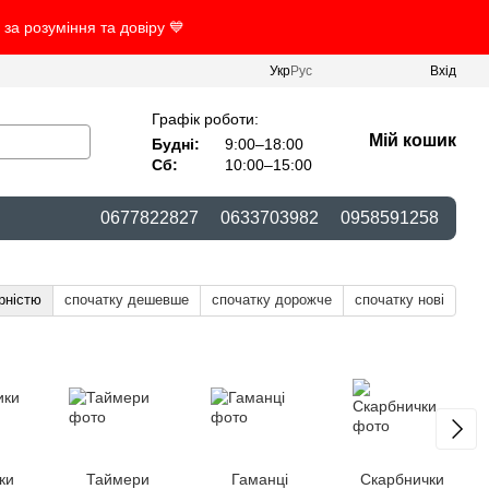
за розуміння та довіру 💙
Укр
Рус
Вхід
Графік роботи:
Мій кошик
Будні:
9:00–18:00
Сб:
10:00–15:00
0677822827
0633703982
0958591258
рністю
спочатку дешевше
спочатку дорожче
спочатку нові
ки
Таймери
Гаманці
Скарбнички