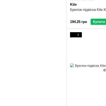
Kite
Брелок-підвіска Kite 
194.25 грн
Купити
3