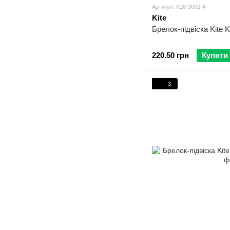
Артикул: K26-3002-4
Kite
Брелок-підвіска Kite 
220.50 грн
Купити
3