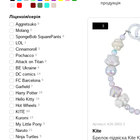
продукція
Ліцензія/серія
Aggretsuko
9
3
Molang
3
SpongeBob SquarePants
6
LOL
1
Cinnamoroll
3
Pochacco
3
Attack on Titan
9
BE Ukraine
4
DC comics
14
FC Barcelona
5
Garfield
7
Harry Potter
29
Hello Kitty
19
Hot Wheels
3
KITE
88
Kuromi
15
My Little Pony
5
Артикул: K26-3002-2
Naruto
21
Kite
Ninja Turtles
5
Брелок-підвіска Kite 