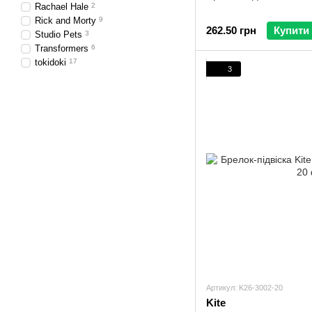
Rachael Hale
2
Rick and Morty
9
262.50 грн
Купити
Studio Pets
3
Transformers
6
tokidoki
17
3
Артикул: K26-3002-20
Kite