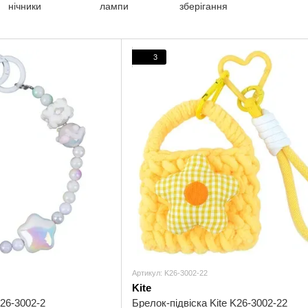
нічники
лампи
зберігання
3
Артикул: K26-3002-22
Kite
K26-3002-2
Брелок-підвіска Kite K26-3002-22