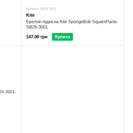
Артикул: SB26-3001
Kite
Брелок-підвіска Kite SpongeBob SquarePants
SB26-3001
147.00 грн
Купити