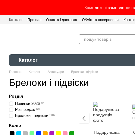
Перейти до основного контенту
Комплексні замовлення з 
Каталог
Про нас
Оплата і доставка
Обмін та повернення
Конта
Каталог
Головна
Каталог
Аксесуари
Брелоки і підвіски
Брелоки і підвіски
Розділ
Новинки 2026
85
Розпродаж
68
Брелоки і підвіски
286
Колір
Подарункова