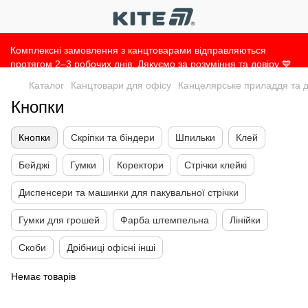
Комплексні замовлення з канцтоварами відправляються
протягом 2–3 робочих днів. Дякуємо за розуміння та довіру 💙
Каталог
Канцтовари для офісу
Канцелярське приладдя та д
Кнопки
Кнопки
Скріпки та біндери
Шпильки
Клей
Бейджі
Гумки
Коректори
Стрічки клейкі
Диспенсери та машинки для пакувальної стрічки
Гумки для грошей
Фарба штемпельна
Лінійки
Скоби
Дрібниці офісні інші
Немає товарів