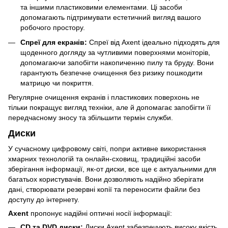
та іншими пластиковими елементами. Ці засоби
допомагають підтримувати естетичний вигляд вашого
робочого простору.
Спреї для екранів:
Спреї від Axent ідеально підходять для
щоденного догляду за чутливими поверхнями моніторів,
допомагаючи запобігти накопиченню пилу та бруду. Вони
гарантують безпечне очищення без ризику пошкодити
матрицю чи покриття.
Регулярне очищення екранів і пластикових поверхонь не
тільки покращує вигляд техніки, але й допомагає запобігти її
передчасному зносу та збільшити термін служби.
Диски
У сучасному цифровому світі, попри активне використання
хмарних технологій та онлайн-сховищ, традиційні засоби
зберігання інформації, як-от диски, все ще є актуальними для
багатьох користувачів. Вони дозволяють надійно зберігати
дані, створювати резервні копії та переносити файли без
доступу до інтернету.
Axent
пропонує надійні оптичні носії інформації:
CD та DVD диски:
Диски Axent забезпечують високу якість