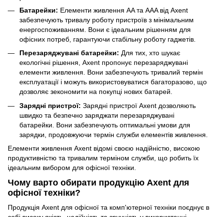
Батарейки:
Елементи живлення AA та AAA від Axent
забезпечують тривалу роботу пристроїв з мінімальним
енергоспоживанням. Вони є ідеальним рішенням для
офісних потреб, гарантуючи стабільну роботу гаджетів.
Перезаряджувані батарейки:
Для тих, хто шукає
екологічні рішення, Axent пропонує перезаряджувані
елементи живлення. Вони забезпечують тривалий термін
експлуатації і можуть використовуватися багаторазово, що
дозволяє зекономити на покупці нових батарей.
Зарядні пристрої:
Зарядні пристрої Axent дозволяють
швидко та безпечно заряджати перезаряджувані
батарейки. Вони забезпечують оптимальні умови для
зарядки, продовжуючи термін служби елементів живлення.
Елементи живлення Axent відомі своєю надійністю, високою
продуктивністю та тривалим терміном служби, що робить їх
ідеальним вибором для офісної техніки.
Чому варто обирати продукцію Axent для
офісної техніки?
Продукція Axent для офісної та комп'ютерної техніки поєднує в
собі високу якість, надійність та зручність у використанні.