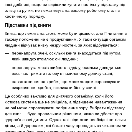
інші дрібниці, якщо ви вирішили купити настільну підставку під
олівці та ручки, не лежатимуть на вашому робочому столі в
хаотичному порядку,
Підставки під книги
Книга, що лежить на столі, може бути цікавою, але її читання в
такому положенні не є продуктивним. У такій ситуації організм
людини відчуває низку незручностей, за яких відбувається:
перенапруга очей, оскільки книга знаходиться під кутом,
який швидко втомлює очі людини;
перенапруга м'язів шийного відділу, оскільки доводиться
весь час тримати голову в нахиленому донизу стані;
навантаження на хребет, що може згодом спровокувати
викривлення хребта, викликати біль у спині.
Це особливо важливо для дитячого організму, коли його
кісткова система ще не зміцніла, а підвищене навантаження
на очі може спровокувати погіршення зору. Вибрати підставку
для книг — буде правильним рішенням, якщо ви дбаєте про
здоров'я своєї дитини. Однак такі підставки необхідні не тільки
дітям, а й дорослим, які багато часу проводять за читанням чи
вивченням будь-яких важливих для них матеріалів.