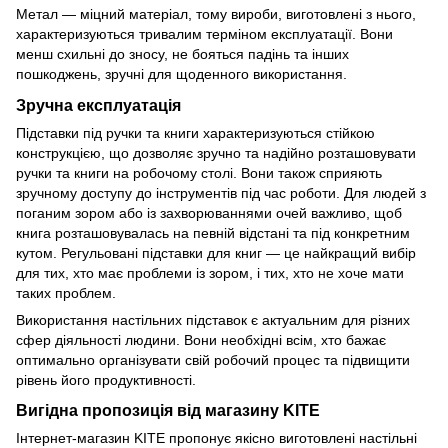
Метал — міцний матеріал, тому вироби, виготовлені з нього,
характеризуються тривалим терміном експлуатації. Вони
менш схильні до зносу, не бояться падінь та інших
пошкоджень, зручні для щоденного використання.
Зручна експлуатація
Підставки під ручки та книги характеризуються стійкою
конструкцією, що дозволяє зручно та надійно розташовувати
ручки та книги на робочому столі. Вони також сприяють
зручному доступу до інструментів під час роботи. Для людей з
поганим зором або із захворюваннями очей важливо, щоб
книга розташовувалась на певній відстані та під конкретним
кутом. Регульовані підставки для книг — це найкращий вибір
для тих, хто має проблеми із зором, і тих, хто не хоче мати
таких проблем.
Використання настільних підставок є актуальним для різних
сфер діяльності людини. Вони необхідні всім, хто бажає
оптимально організувати свій робочий процес та підвищити
рівень його продуктивності.
Вигідна пропозиція від магазину KITE
Інтернет-магазин KITE пропонує якісно виготовлені настільні