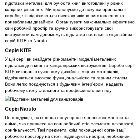
підставки металеві для ручок та книг, виготовлені у різних
колірних рішеннях. Ми пропонуємо до покупки оригінальні
вироби, які відрізняються високою якістю виготовлення та
привабливим дизайном. Організувати максимально ефективно
свій робочий простір та зручно використовувати свої
інструменти вам допоможуть підставки настільні з ліцензійних
серій KITE та Naruto.
Серія KITE
У цій серії ви знайдете різноманітні моделі металевих
підставок для книг та канцелярських інструментів.
Вироби серії
KITE
виконані в сучасному дизайні із міцних матеріалів,
відрізняються високою функціональністю та гарним стилем.
Вони легко поєднуються з будь-яким інтер'єром, надають
робочому столу стильного та професійного вигляду.
Серія Naruto
Це продукція, натхненна популярною японською мангою та
аніме, яка привнесе на ваш робочий стіл елементи яскравості,
оригінальності. Такі предмети, крім покращеної організації
робочого простору на столі, підвищують настрій, необхідний