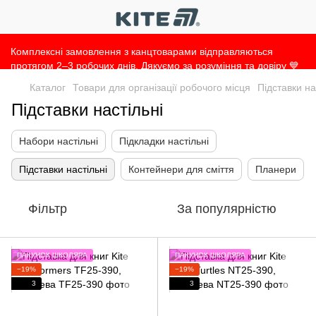
Комплексні замовлення з канцтоварами відправляються
протягом 2–3 робочих днів. Дякуємо за розуміння та довіру 💙
Каталог
Товари для організації робочого місця
Підставки на
Підставки настільні
Набори настільні
Підкладки настільні
Підставки настільні
Контейнери для сміття
Планери
Фільтр
За популярністю
ПАКУНОК ШКОЛЯРА
ПАКУНОК ШКОЛЯРА
−19%
−19%
3
3