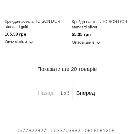
Крейда-пастель TOISON D'OR
Крейда-пастель TOISON D'OR
standard gold
standard silver
105.30 грн
55.35 грн
Оптові ціни
Оптові ціни
Показати ще 20 товарів
Назад
Вперед
1
з 3
0677822827
0633703982
0958591258