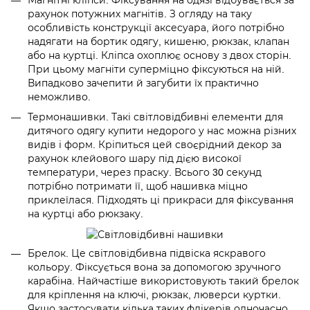
Магнітні кліпси. Фіксування на одязі відбувається за
рахунок потужних магнітів. З огляду на таку
особливість конструкції аксесуара, його потрібно
надягати на бортик одягу, кишеню, рюкзак, клапан
або на куртці. Кліпса охоплює основу з двох сторін.
При цьому магніти суперміцно фіксуються на ній.
Випадково зачепити й загубити їх практично
неможливо.
Термонашивки. Такі світловідбивні елементи для
дитячого одягу купити недорого у нас можна різних
видів і форм. Кріпиться цей своєрідний декор за
рахунок клейового шару під дією високої
температури, через праску. Всього 30 секунд
потрібно потримати її, щоб нашивка міцно
приклеїлася. Підходять ці прикраси для фіксування
на куртці або рюкзаку.
Брелок. Це світловідбивна підвіска яскравого
кольору. Фіксується вона за допомогою зручного
карабіна. Найчастіше використовують такий брелок
для кріплення на ключі, рюкзак, люверси куртки.
Якщо застосувати кілька таких флікерів одночасно,