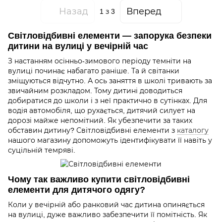
Назад
Вперед
1
з 3
Світловідбивні елементи — запорука безпеки
дитини на вулиці у вечірній час
З настанням осінньо-зимового періоду темніти на
вулиці починає набагато раніше. Та й світанки
зміщуються відчутно. А ось заняття в школі тривають за
звичайним розкладом. Тому дитині доводиться
добиратися до школи і з неї практично в сутінках. Для
водія автомобіля, що рухається, дитячий силует на
дорозі майже непомітний. Як убезпечити за таких
обставин дитину? Світловідбивні елементи з
каталогу
нашого магазину допоможуть ідентифікувати її навіть у
суцільній темряві.
Чому так важливо купити світловідбивні
елементи для дитячого одягу?
Коли у вечірній або ранковий час дитина опиняється
на вулиці, дуже важливо забезпечити її помітність. Як