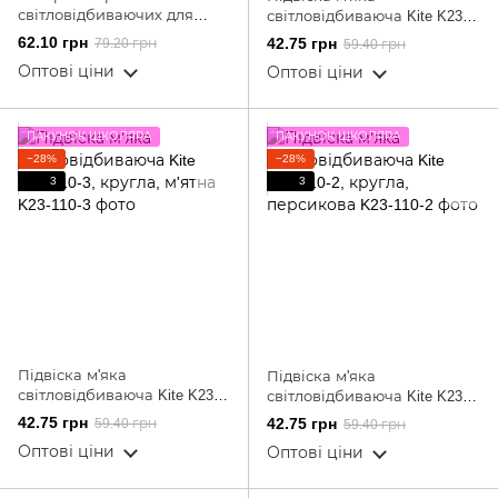
світловідбиваючих для
світловідбиваюча Kite K23-
твердих поверхонь Kite
110-4, кругла, бузкова
62.10 грн
42.75 грн
79.20 грн
59.40 грн
Hello Kitty HK25-115
Оптові ціни
Оптові ціни
ПАКУНОК ШКОЛЯРА
ПАКУНОК ШКОЛЯРА
−28%
−28%
3
3
Підвіска м'яка
Підвіска м'яка
світловідбиваюча Kite K23-
світловідбиваюча Kite K23-
110-3, кругла, м'ятна
110-2, кругла, персикова
42.75 грн
42.75 грн
59.40 грн
59.40 грн
Оптові ціни
Оптові ціни