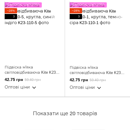
ПАКУНОК ШКОЛЯРА
ПАКУНОК ШКОЛЯРА
−28%
−28%
3
3
Підвіска м'яка
Підвіска м'яка
світловідбиваюча Kite K23-
світловідбиваюча Kite K23-
110-5, кругла, синій індіго
110-1, кругла, темно-сіра
42.75 грн
42.75 грн
59.40 грн
59.40 грн
Оптові ціни
Оптові ціни
Показати ще 20 товарів