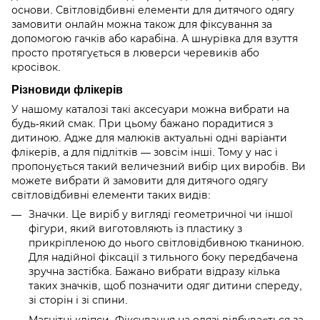
основи. Світловідбивні елементи для дитячого одягу
замовити онлайн можна також для фіксування за
допомогою гачків або карабіна. А шнурівка для взуття
просто протягується в люверси черевиків або
кросівок.
Різновиди флікерів
У нашому каталозі такі аксесуари можна вибрати на
будь-який смак. При цьому бажано порадитися з
дитиною. Адже для малюків актуальні одні варіанти
флікерів, а для підлітків — зовсім інші. Тому у нас і
пропонується такий величезний вибір цих виробів. Ви
можете вибрати й замовити для дитячого одягу
світловідбивні елементи таких видів:
Значки. Це виріб у вигляді геометричної чи іншої
фігури, який виготовляють із пластику з
прикріпленою до нього світловідбивною тканиною.
Для надійної фіксації з тильного боку передбачена
зручна застібка. Бажано вибрати відразу кілька
таких значків, щоб позначити одяг дитини спереду,
зі сторін і зі спини.