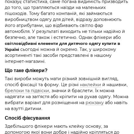
показує статистика, саме погана видимість призводить
до того, що трапляються наїзди на маленьких
пішоходів. Тому багато компаній, які займаються
виробництвом одягу для дітей, відразу доповнюють
його атрибутами, що відбивають світло фар
автомобіля. У результаті виходить не тільки надійно й
безпечно, але також і естетично. Однак флікери або
світловідбивні елементи для дитячого одягу купити в
Україні
сьогодні можна й окремо. Так, у широкому
асортименті такі засоби представлені в нашому
інтернет-магазині.
Що таке флікери?
Такі вироби можуть мати різний зовнішній вигляд,
спосіб фіксації та форму. Це різні
наклейки
й нашивки,
брелоки та підвіски
, значки й браслети. Їх можна
надягати на зап'ястя або кріпити на рукав одягу. Можна
вибрати варіант для розміщення на
рюкзаку
або навіть
на взутті дитини.
Спосіб фіксування
Здебільшого флікери мають клейку основу, за
допомогою якої вони добре і надійно кріпляться до