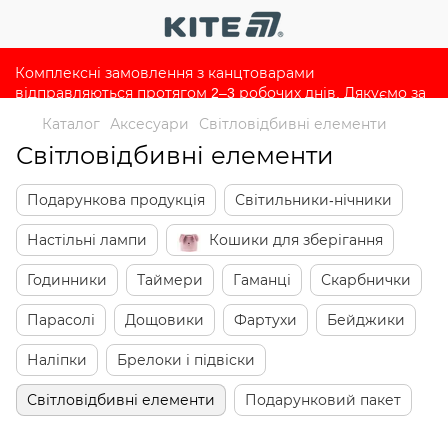
Комплексні замовлення з канцтоварами
відправляються протягом 2–3 робочих днів. Дякуємо за
розуміння та довіру 💙
Каталог
Аксесуари
Світловідбивні елементи
Світловідбивні елементи
Подарункова продукція
Світильники-нічники
Настільні лампи
Кошики для зберігання
Годинники
Таймери
Гаманці
Скарбнички
Парасолі
Дощовики
Фартухи
Бейджики
Наліпки
Брелоки і підвіски
Світловідбивні елементи
Подарунковий пакет