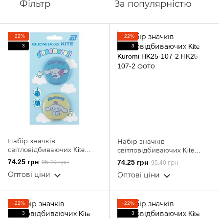
Фільтр
За популярністю
−22%
−22%
3
3
Набір значків
Набір значків
світловідбиваючих Kite
світловідбиваючих Kite
Cinnamoroll CR25-107
Kuromi HK25-107-2
74.25 грн
74.25 грн
95.40 грн
95.40 грн
Оптові ціни
Оптові ціни
−22%
−22%
3
3