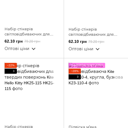
Набір стікерів
Набір стікерів
світловідбиваючих для
світловідбиваючих для
твердих поверхонь Kite
твердих поверхонь Kite
62.10 грн
62.10 грн
79.20 грн
79.20 грн
Pochacco PC25-115
Garfield GF25-115
Оптові ціни
Оптові ціни
−22%
ПАКУНОК ШКОЛЯРА
3
−28%
3
Набір стікерів
Підвіска м'яка