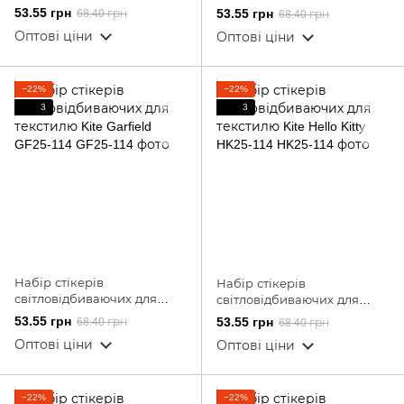
текстилю Kite Harry Potter
текстилю Kite Pochacco PC25-
53.55 грн
53.55 грн
68.40 грн
68.40 грн
HP25-114
114
Оптові ціни
Оптові ціни
−22%
−22%
3
3
Набір стікерів
Набір стікерів
світловідбиваючих для
світловідбиваючих для
текстилю Kite Garfield GF25-
текстилю Kite Hello Kitty
53.55 грн
53.55 грн
68.40 грн
68.40 грн
114
HK25-114
Оптові ціни
Оптові ціни
−22%
−22%