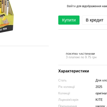
Ввійти
для відображення нак
%
Купити
В кредит
ПОКУПКА ЧАСТИНАМИ
3 платежі по 9.75 грн
Характеристики
Стать
Для хло
Рік колекції
2025
Колекції
оригіна
Ліцензія/серія
KITE
Призначення
школа; 