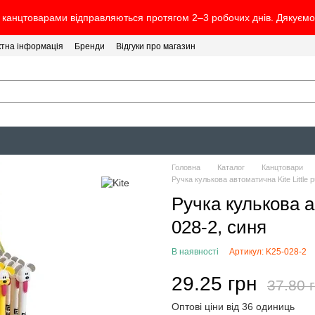
канцтоварами відправляються протягом 2–3 робочих днів. Дякуємо 
ктна інформація
Бренди
Відгуки про магазин
Головна
Каталог
Канцтовари
Ручка кулькова автоматична Kite Little 
Ручка кулькова а
028-2, синя
В наявності
Артикул: K25-028-2
29.25 грн
37.80 
Оптові ціни від 36 одиниць