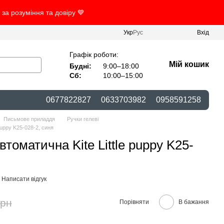
за розуміння та довіру 💙
Укр
Рус
Вхід
Графік роботи:
Мій кошик
Будні:
9:00–18:00
Сб:
10:00–15:00
0677822827
0633703982
0958591258
Письмове приладдя
Ручки гелеві
puppy K25-028-2, синя
втоматична Kite Little puppy K25-
Написати відгук
грн
Порівняти
В бажання