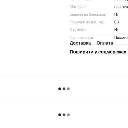
Матеріал
пластик
Кишеня на блискавці
Ні
Пишучий вузол, мм
0.7
З гумкою
Ні
Група товарів
Письмо
Доставка
Оплата
Поширити у соцмережах