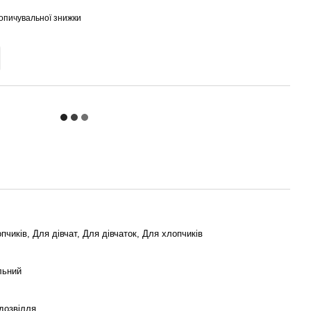
опичувальної знижки
пчиків, Для дівчат, Для дівчаток, Для хлопчиків
льний
дозвілля