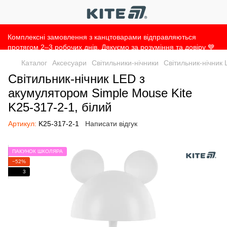
Комплексні замовлення з канцтоварами відправляються
протягом 2–3 робочих днів. Дякуємо за розуміння та довіру 💙
Каталог
Аксесуари
Світильники-нічники
Світильник-нічник 
Світильник-нічник LED з
акумулятором Simple Mouse Kite
K25-317-2-1, білий
Артикул:
K25-317-2-1
Написати відгук
ПАКУНОК ШКОЛЯРА
−52%
3