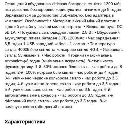
Оснащений вбудованою літієвою батареєю ємністю 1200 мАг,
яка дозволяє безперервно користуватися нічником до 8 годин.
Заряджається за допомогою USB-кабелю. Без адаптера в
комплекті. Особливості: • Матеріал: якісний міцний пластик. •
Цікавий дизайн у вигляді милого звірятка. • Вхідна напруга: DC
5B 1A. • Потужність світлодіодної лампи: 2.5 Вт. • Вбудований
акумулятор: літієва батарея 3,7В 1200мАг. • Час заряджання:
3,5 годин 1 USB зарядний кабель, 1 лампа. • Температура
світла: 4000k біле світло та кольорове світло RGB. • Яскравість
світла: 55 люменів. • Час роботи: 4 години (максимальна
яскравість)/8 годин (мінімальна яскравість). 8-ступінчаста
функція дотику: 1-й: 50% яскраве біле світло - час роботи до 8
годин; 2-й: 100% яскраве біле світло - час роботи до 4 годин;
3-й: увімкнено червоне кольорове світло - час роботи до 3,5
годин; 4-й: увімкнено зелене світло - час роботи до 3,5 годин;
5-й: увімкнено синє світло - час роботи до 3,5 годин; 6-й:
автоматична зміна кольорів - час роботи до 3,5 годин; 7-й:
фіксований колір світла - час роботи до 3,5 годин; 8-й:
вимкнути світло (або довгий натиск).
Характеристики