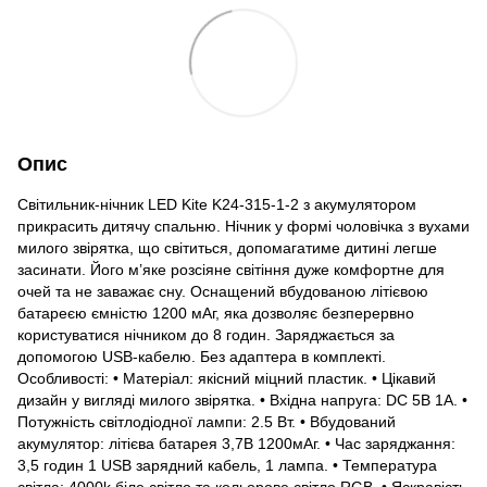
Опис
Світильник-нічник LED Kite K24-315-1-2 з акумулятором
прикрасить дитячу спальню. Нічник у формі чоловічка з вухами
милого звірятка, що світиться, допомагатиме дитині легше
засинати. Його м’яке розсіяне світіння дуже комфортне для
очей та не заважає сну. Оснащений вбудованою літієвою
батареєю ємністю 1200 мАг, яка дозволяє безперервно
користуватися нічником до 8 годин. Заряджається за
допомогою USB-кабелю. Без адаптера в комплекті.
Особливості: • Матеріал: якісний міцний пластик. • Цікавий
дизайн у вигляді милого звірятка. • Вхідна напруга: DC 5B 1A. •
Потужність світлодіодної лампи: 2.5 Вт. • Вбудований
акумулятор: літієва батарея 3,7В 1200мАг. • Час заряджання:
3,5 годин 1 USB зарядний кабель, 1 лампа. • Температура
світла: 4000k біле світло та кольорове світло RGB. • Яскравість