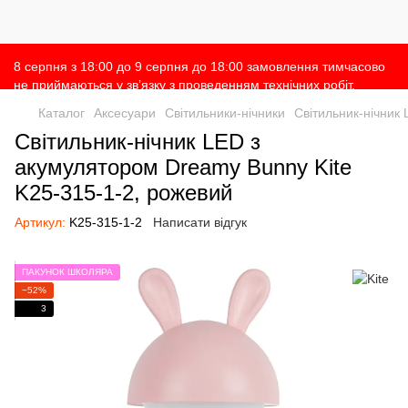
8 серпня з 18:00 до 9 серпня до 18:00 замовлення тимчасово
не приймаються у зв’язку з проведенням технічних робіт.
Просимо врахувати це при оформленні замовлень 🙌 Дякуємо
Каталог
Аксесуари
Світильники-нічники
Світильник-нічник
за розуміння 💛
Світильник-нічник LED з
акумулятором Dreamy Bunny Kite
K25-315-1-2, рожевий
Артикул:
K25-315-1-2
Написати відгук
ПАКУНОК ШКОЛЯРА
−52%
3