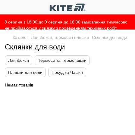
8 серпня з 18:00 до 9 серпня до 18:00 замовлення тимчасово
не приймаються у зв’язку з проведенням технічних робіт.
Просимо врахувати це при оформленні замовлень 🙌 Дякуємо
Каталог
Ланчбокси, термоси і пляшки
Склянки для води
за розуміння 💛
Склянки для води
Ланчбокси
Термоси та Термочашки
Пляшки для води
Посуд та Чашки
Немає товарів