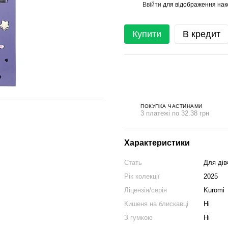
Ввійти
для відображення нак
%
Купити
В кредит
ПОКУПКА ЧАСТИНАМИ
3 платежі по 32.38 грн
Характеристики
Стать
Для дів
Рік колекції
2025
Ліцензія/серія
Kuromi
Кишеня на блискавці
Ні
З гумкою
Ні