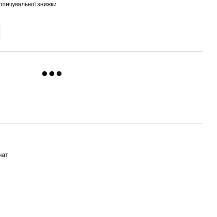
опичувальної знижки
чат