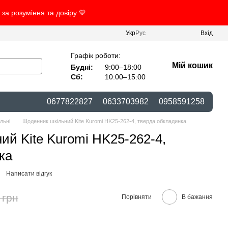
за розуміння та довіру 💙
Укр
Рус
Вхід
Графік роботи:
Мій кошик
Будні:
9:00–18:00
Сб:
10:00–15:00
0677822827
0633703982
0958591258
льні
Щоденник шкільний Kite Kuromi HK25-262-4, тверда обкладинка
ий Kite Kuromi HK25-262-4,
ка
Написати відгук
 грн
Порівняти
В бажання