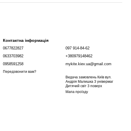
Контактна інформація
0677822827
097 914-84-62
0633703982
+380979148462
0958591258
mykite.kiev.ua@gmail.com
Передзвонити вам?
Видача замовлень Київ вул.
Андрія Малишка 3 універмаг
Дитячий світ 3 поверх
Мапа проїзду