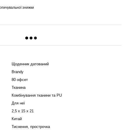
опичувальної знижки
Щоденник датований
Brandy
80 офсет
Тканина
Комбінування тканини та PU
Для неї
2,5 х 15 х 21
Китай
Тиснення, прострочка