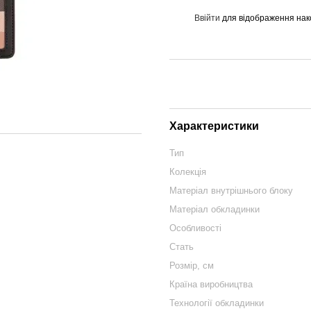
Ввійти
для відображення нак
%
Характеристики
Тип
Колекція
Матеріал внутрішнього блоку
Матеріал обкладинки
Особливості
Стать
Розмір, см
Країна виробництва
Технології обкладинки