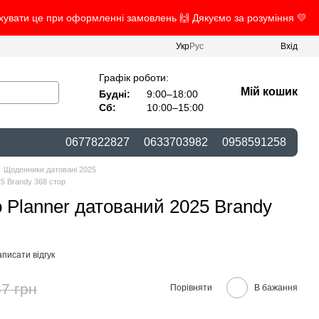
ахувати це при оформленні замовлень 🙌 Дякуємо за розуміння 💛
Укр
Рус
Вхід
Графік роботи:
Мій кошик
Будні:
9:00–18:00
Сб:
10:00–15:00
0677822827
0633703982
0958591258
Щоденники датовані 2025
5 Brandy 368 стор
 Planner датований 2025 Brandy
писати відгук
7 грн
Порівняти
В бажання