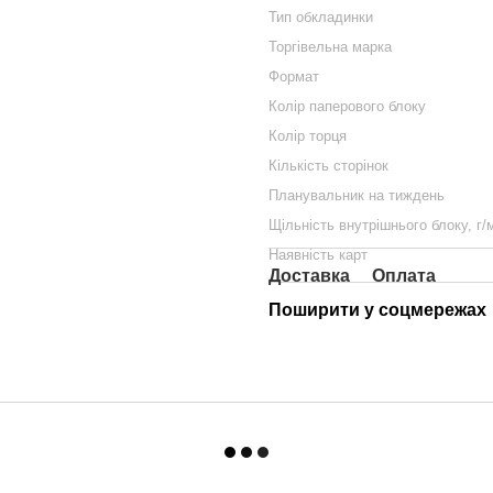
Тип обкладинки
Торгівельна марка
Формат
Колір паперового блоку
Колір торця
Кількість сторінок
Планувальник на тиждень
Щільність внутрішнього блоку, г/
Наявність карт
Доставка
Оплата
Поширити у соцмережах