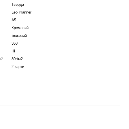
Тверда
Leo Planner
A5
Кремовий
Бежевий
368
Ні
м2
80г/м2
2 карти