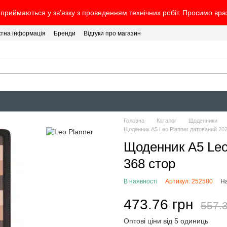
 приймаються у зв’язку з проведенням технічних робіт. Просимо вр
ктна інформація
Бренди
Відгуки про магазин
Головна
Каталог
Щоденники
Щоденник А5 Leo Planner датований 202
Щоденник А5 Leo
368 стор
В наявності
Артикул: 252580
На
473.76 грн
557.3
Оптові ціни від 5 одиниць