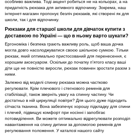
особливо важлива. Тоді акцент робиться не на кольорах, а на
придатність рюкзака для активного відпочинку. Зокрема, наш
інтернет-магазин пропонує безліч рюкзаків, які створені як для
школи, так і для відпочинку.
Рюкзаки для старшої школи для дівчаток купити з
доставкою по Україні — що в ньому варто шукати?
Ергономіка і безпека грають важливу роль, щоб ваша дочка
могла довго насолоджуватися своєю шкільною сумкою. Тільки
рюкзак, який оптимально пристосований для перенесення, є
хорошим аксесуаром. Оскільки до початку п'ятого класу ваші
діти ще не повністю виросли, рюкзак повинен зростати разом з
ними.
Залежно від моделі спинку рюкзака можна частково
регулювати. Крім плечового і стегнового ременів для
стабілізації, також зверніть увагу на спинну частину. Чи
достатньо в ній циркуляції повітря? Для цього дуже підходить
сітчаста тканина. Вона забезпечує хорошу підкладку для спини
і плечей, підвищує комфорт при носінні і запобігає
потовиділення. Ви можете оптимально відрегулювати розподіл
навантаження на спину дитини за допомогою ременів для
регулювання положення. У каталозі нашого сайту