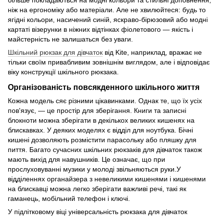
більше покладаються на модні кольори та стильні доповнення,
ніж на ергономіку або матеріали. Але не хвилюйтеся: будь то
ягідні кольори, насичений синій, яскраво-бірюзовий або модні
картаті візерунки в ніжних відтінках фіолетового — якість і
майстерність не залишаться без уваги.
Шкільний рюкзак для дівчаток
від Kite, наприклад, вражає не
тільки своїм привабливим зовнішнім виглядом, але і відповідає
віку конструкції шкільного рюкзака.
Організованість повсякденного шкільного життя
Кожна модель сяє різними цікавинками. Однак те, що їх усіх
пов'язує, — це простір для зберігання. Книги та записні
блокноти можна зберігати в декількох великих кишенях на
блискавках. У деяких моделях є відділ для ноутбука. Бічні
кишені дозволяють розмістити парасольку або пляшку для
пиття. Багато сучасних шкільних рюкзаків для дівчаток також
мають вихід для навушників. Це означає, що при
прослуховуванні музики у молоді звільняються руки.У
відділеннях органайзера з невеликими кишенями і кишенями
на блискавці можна легко зберігати важливі речі, такі як
гаманець, мобільний телефон і ключі.
У підлітковому віці універсальність рюкзака для дівчаток