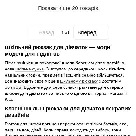
Показати ще 20 товарів
Назад
Вперед
1
з 8
Шкільний рюкзак для дівчаток — модні
моделі для підлітків
Після закінчення початкової школи багатьом дітям потрібна
нова
шкільна сумка
. Зі вступом до середньої школи кількість
навчальних годин, предметів і зошитів значно збільшується.
Все знаходить своє місце в
шкільному рюкзаку
з достатнім
об'ємом. Відкрийте для себе сучасні
рюкзаки для старшої
школи для дівчаток за низькою ціною
в інтернет-магазині
Kite.
Класні шкільні рюкзаки для дівчаток яскравих
дизайнів
Рюкзак для школи повинен переконати не тільки батьків, але,
перш за все, дітей. Коли справа доходить до вибору, вони