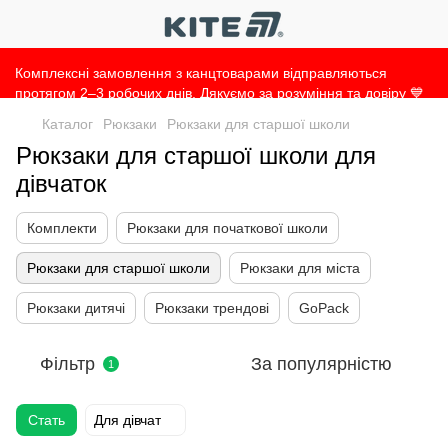
Комплексні замовлення з канцтоварами відправляються
протягом 2–3 робочих днів. Дякуємо за розуміння та довіру 💙
Каталог
Рюкзаки
Рюкзаки для старшої школи
Рюкзаки для старшої школи для
дівчаток
Комплекти
Рюкзаки для початкової школи
Рюкзаки для старшої школи
Рюкзаки для міста
Рюкзаки дитячі
Рюкзаки трендові
GoPack
Фільтр
За популярністю
1
Стать
Для дівчат