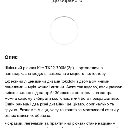
До обраного
Опис
Шкільний рюкзак Kite TK22-700M(2p) – ортопедична
напівкаркасна модель, виконана з міцного поліестеру.
Ефектний ліцензійний дизайн tokidoki з двома змінними
панелями – мрія кожної дитини. Адже так чудово, коли рюкзак
змінює вигляд під настрій! Збираючи портфель на завтра,
можна самому вибирати малюнок, який його прикрашатиме.
Один ранець і два різні дизайни: це цікаво, оригінально та
зручно. Економія місця, часу та коштів за можливості сяяти у
різних шкільних образах.
Яскравий, легенький та практичний рюкзак стане надійним