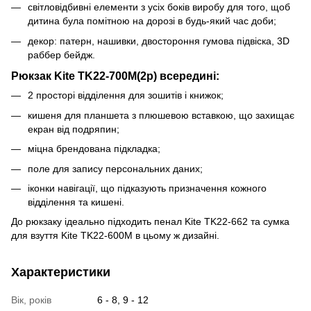
світловідбивні елементи з усіх боків виробу для того, щоб
дитина була помітною на дорозі в будь-який час доби;
декор: патерн, нашивки, двостороння гумова підвіска, 3D
раббер бейдж.
Рюкзак Kite TK22-700M(2p) всередині:
2 просторі відділення для зошитів і книжок;
кишеня для планшета з плюшевою вставкою, що захищає
екран від подряпин;
міцна брендована підкладка;
поле для запису персональних даних;
іконки навігації, що підказують призначення кожного
відділення та кишені.
До рюкзаку ідеально підходить пенал Kite TK22-662 та сумка
для взуття Kite TK22-600M в цьому ж дизайні.
Характеристики
Вік, років
6 - 8, 9 - 12