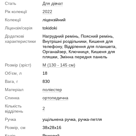
Стать
Для дівчат
Рік колекції
2022
Колекції
ліцензійний
Ліцензія/серія
tokidoki
Додаткові
Нагрудний ремінь, Поясний ремінь,
характеристики
Внутрішні роздільники, Кишеня для
телефону, Відділення для планшета,
Органайзер, Ключниця, Кишеня для
пляшки, Змінна передня панель
Розмір (зріст)
M (130 - 145 см)
Об'єм, л
18
Вага, г
830
Матеріал
поліестер
Спинка
ортопедична
Кількість
2
відділень
Ручка
ущільнена ручка, ручка-петля
Розмір, см
38x28x16
Колір
Рожевий