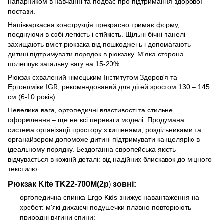
напарником в навчанні та подбає про підтримання здорової
постави.
Напівкаркасна конструкція прекрасно тримає форму,
поєднуючи в собі легкість і стійкість. Щільні бічні панелі
захищають вміст рюкзака від пошкоджень і допомагають
дитині підтримувати порядок в рюкзаку. М'яка сторона
полегшує загальну вагу на 15-20%.
Рюкзак схвалений німецьким Інститутом Здоров'я та
Ергономіки IGR, рекомендований для дітей зростом 130 – 145
см (6-10 років).
Невелика вага, ортопедичні властивості та стильне
оформлення – ще не всі переваги моделі. Продумана
система організації простору з кишенями, роздільниками та
органайзером допоможе дитині підтримувати канцелярію в
ідеальному порядку. Бездоганна європейська якість
відчувається в кожній деталі: від надійних блискавок до міцного
текстилю.
Рюкзак Kite TK22-700M(2p) зовні:
ортопедична спинка Ergo Kids знижує навантаження на
хребет: м'які дихаючі подушечки плавно повторюють
природні вигини спини;