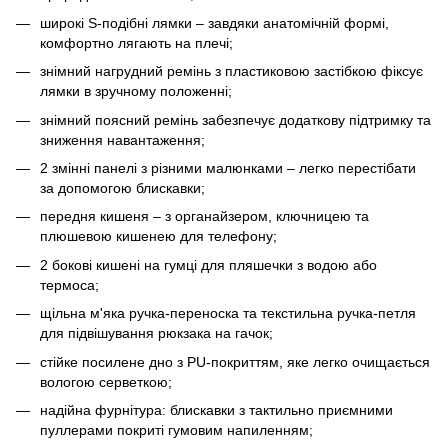
широкі S-подібні лямки – завдяки анатомічній формі,
комфортно лягають на плечі;
знімний нагрудний ремінь з пластиковою застібкою фіксує
лямки в зручному положенні;
знімний поясний ремінь забезпечує додаткову підтримку та
зниження навантаження;
2 змінні панелі з різними малюнками – легко перестібати
за допомогою блискавки;
передня кишеня – з органайзером, ключницею та
плюшевою кишенею для телефону;
2 бокові кишені на гумці для пляшечки з водою або
термоса;
щільна м'яка ручка-переноска та текстильна ручка-петля
для підвішування рюкзака на гачок;
стійке посилене дно з PU-покриттям, яке легко очищається
вологою серветкою;
надійна фурнітура: блискавки з тактильно приємними
пуллерами покриті гумовим напиленням;