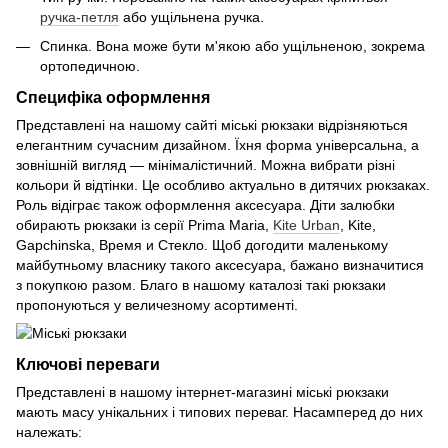
ручка-петля
або ущільнена ручка.
Спинка. Вона може бути м'якою або ущільненою, зокрема
ортопедичною.
Специфіка оформлення
Представлені на нашому сайті міські рюкзаки відрізняються
елегантним сучасним дизайном. Їхня форма універсальна, а
зовнішній вигляд — мінімалістичний. Можна вибрати різні
кольори й відтінки. Це особливо актуально в дитячих рюкзаках.
Роль відіграє також оформлення аксесуара. Діти залюбки
обирають рюкзаки із серії Prima Maria,
Kite Urban
, Kite,
Gapchinska, Время и Стекло. Щоб догодити маленькому
майбутньому власнику такого аксесуара, бажано визначитися
з покупкою разом. Благо в нашому каталозі такі рюкзаки
пропонуються у величезному асортименті.
Ключові переваги
Представлені в нашому інтернет-магазині міські рюкзаки
мають масу унікальних і типових переваг. Насамперед до них
належать: