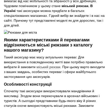
вимагає від нас мобільності та зібраності у всіх дрібницях.
Чудовим помічником у цьому стане
міський рюкзак. В
Україні
такі аксесуари можна придбати в багатьох
спеціалізованих магазинах. Гідний вибір ви знайдете і в нас на
сайті. Причому тут представлені моделі як для дорослих, так і
для дітей.
Якими характеристиками й перевагами
відрізняються міські рюкзаки з каталогу
нашого магазину?
Такий аксесуар має масу актуальних переваг. Для
використання в повсякденному житті вам потрібно правильно
вибрати й замовити
міський рюкзак
. При цьому варто виходити
з ваших завдань, особистих переваг і сфери майбутнього
застосування цих аксесуарів.
Особливості конструкції
Спочатку такі аксесуари використовували мандрівники й
мисливці. Згодом вони перекочували в арсенал військових і
туристів. А сьогодні представники будь-якого віку й різних
статусів охоче використовують міські рюкзаки. Замовити