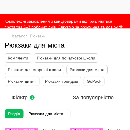
Комплексні замовлення з канцтоварами відправляються
протягом 2–3 робочих днів. Дякуємо за розуміння та довіру 💙
Каталог
Рюкзаки
Рюкзаки для міста
Комплекти
Рюкзаки для початкової школи
Рюкзаки для старшої школи
Рюкзаки для міста
Рюкзаки дитячі
Рюкзаки трендові
GoPack
Фільтр
За популярністю
1
Розділ
Рюкзаки для міста