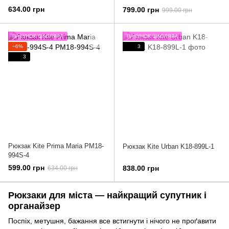
634.00 грн
799.00 грн
999.00 грн
ПАКУНОК ШКОЛЯРА
ПАКУНОК ШКОЛЯРА
−6%
3
3
Рюкзак Kite Prima Maria PM18-
Рюкзак Kite Urban K18-899L-1
994S-4
599.00 грн
838.00 грн
634.00 грн
Рюкзаки для міста — найкращий супутник і
органайзер
Поспіх, метушня, бажання все встигнути і нічого не проґавити