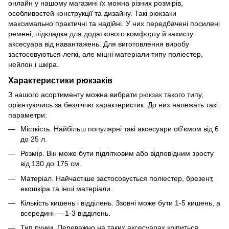
онлайн у нашому магазині їх можна різних розмірів,
особливостей конструкції та дизайну. Такі рюкзаки
максимально практичні та надійні. У них передбачені посилені
ремені, підкладка для додаткового комфорту й захисту
аксесуара від навантажень. Для виготовлення виробу
застосовуються легкі, але міцні матеріали типу поліестер,
нейлон і шкіра.
Характеристики рюкзаків
З нашого асортименту можна вибрати
рюкзак
такого типу,
орієнтуючись за безліччю характеристик. До них належать такі
параметри:
Місткість. Найбільш популярні такі аксесуари об'ємом від 6
до 25 л.
Розмір. Він може бути підлітковим або відповідним зросту
від 130 до 175 см.
Матеріал. Найчастіше застосовується поліестер, брезент,
екошкіра та інші матеріали.
Кількість кишень і відділень. Ззовні може бути 1-5 кишень, а
всередині — 1-3 відділень.
Тип ручки. Переважно на таких аксесуарах кріпиться