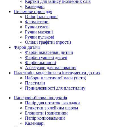
Картки для запису іноземних слів
Календарі
Письмове приладдя
Олівці кольорові
Фломастери
Ручки гелеві
Ручки масляні
Ручки кулькові
Олівці графітні (прості)
Фарби дитячі
Фарби акварельні дитячі
Фарби гуашеві дитячі
Фарби акрилові
Аксесуари для малювання
Пластилін, моделінги та інструменти до них
Набори пластичної маси (тісто)
Пластилін
Приналежності для пластиліну
Паперово-білова продукція
Папір для нотаток, закладки
Етикетки з клейким шаром
Блокноти і записники
Папір копіювальний
Календарі