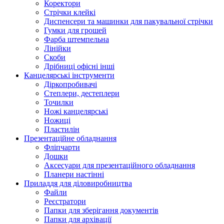
Коректори
Стрічки клейкі
Диспенсери та машинки для пакувальної стрічки
Гумки для грошей
Фарба штемпельна
Лінійки
Скоби
Дрібниці офісні інші
Канцелярські інструменти
Діркопробивачі
Степлери, дестеплери
Точилки
Ножі канцелярські
Ножиці
Пластилін
Презентаційне обладнання
Фліпчарти
Дошки
Аксесуари для презентаційного обладнання
Планери настінні
Приладдя для діловиробництва
Файли
Реєстратори
Папки для зберігання документів
Папки для архівації