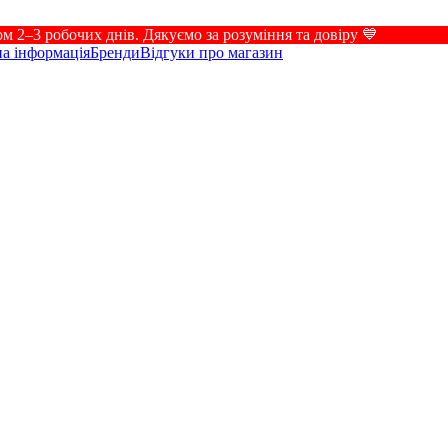
 2–3 робочих днів. Дякуємо за розуміння та довіру 💙
а інформація
Бренди
Відгуки про магазин