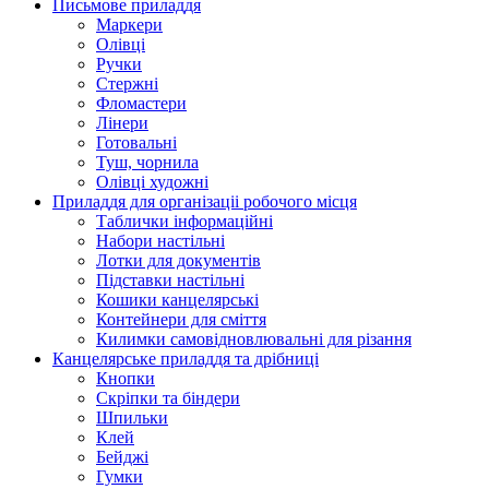
Письмове приладдя
Маркери
Олівці
Ручки
Стержні
Фломастери
Лінери
Готовальні
Туш, чорнила
Олівці художні
Приладдя для організаціі робочого місця
Таблички інформаційні
Набори настільні
Лотки для документів
Підставки настільні
Кошики канцелярські
Контейнери для сміття
Килимки самовідновлювальні для різання
Канцелярське приладдя та дрібниці
Кнопки
Скріпки та біндери
Шпильки
Клей
Бейджі
Гумки