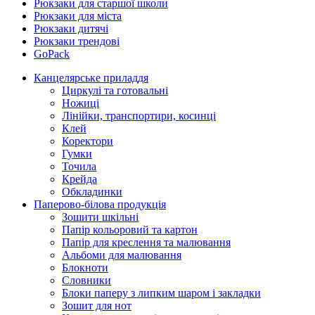
Рюкзаки для старшої школи
Рюкзаки для міста
Рюкзаки дитячі
Рюкзаки трендові
GoPack
Канцелярське приладдя
Циркулі та готовальні
Ножиці
Лінійки, транспортири, косинці
Клей
Коректори
Гумки
Точила
Крейда
Обкладинки
Паперово-білова продукція
Зошити шкільні
Папір кольоровий та картон
Папір для креслення та малювання
Альбоми для малювання
Блокноти
Словники
Блоки паперу з липким шаром і закладки
Зошит для нот