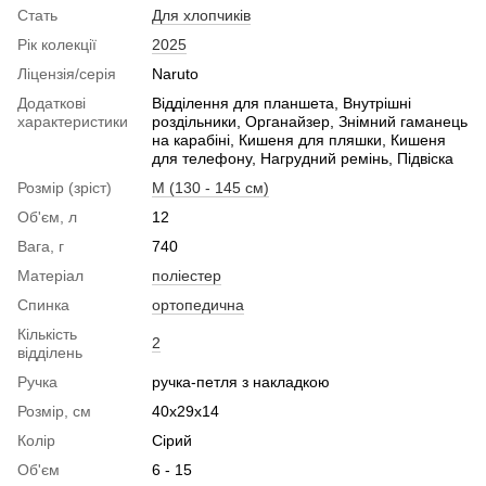
Стать
Для хлопчиків
Рік колекції
2025
Ліцензія/серія
Naruto
Додаткові
Відділення для планшета, Внутрішні
характеристики
роздільники, Органайзер, Знімний гаманець
на карабіні, Кишеня для пляшки, Кишеня
для телефону, Нагрудний ремінь, Підвіска
Розмір (зріст)
M (130 - 145 см)
Об'єм, л
12
Вага, г
740
Матеріал
поліестер
Спинка
ортопедична
Кількість
2
відділень
Ручка
ручка-петля з накладкою
Розмір, см
40x29x14
Колір
Сірий
Об'єм
6 - 15