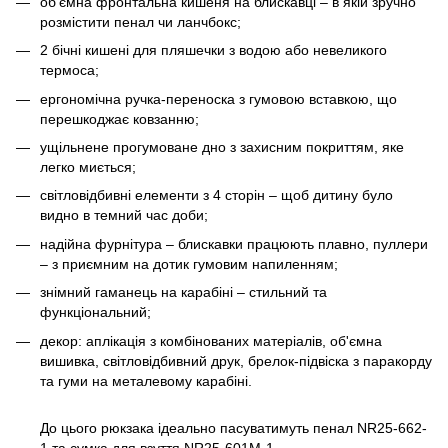
об’ємна фронтальна кишеня на блискавці – в якій зручно
розмістити пенал чи ланчбокс;
2 бічні кишені для пляшечки з водою або невеликого
термоса;
ергономічна ручка-переноска з гумовою вставкою, що
перешкоджає ковзанню;
ущільнене прогумоване дно з захисним покриттям, яке
легко миється;
світловідбивні елементи з 4 сторін – щоб дитину було
видно в темний час доби;
надійна фурнітура – блискавки працюють плавно, пуллери
– з приємним на дотик гумовим напиленням;
знімний гаманець на карабіні – стильний та
функціональний;
декор: аплікація з комбінованих матеріалів, об'ємна
вишивка, світловідбивний друк, брелок-підвіска з паракорду
та гуми на металевому карабіні.
До цього рюкзака ідеально пасуватимуть пенал NR25-662-
1 та сумка для взуття NR25-601M-1.