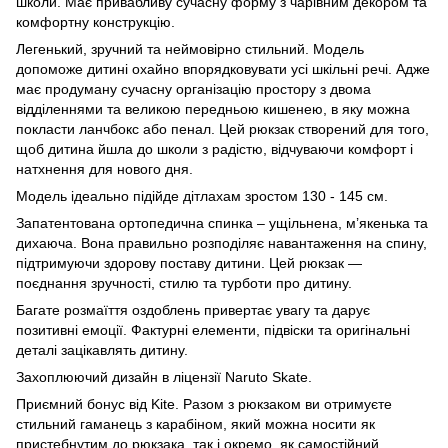
школи. Має привабливу сучасну форму з чарівним декором та
комфортну конструкцію.
Легенький, зручний та неймовірно стильний. Модель
допоможе дитині охайно впорядковувати усі шкільні речі. Адже
має продуману сучасну організацію простору з двома
відділеннями та великою передньою кишенею, в яку можна
покласти ланчбокс або пенал. Цей рюкзак створений для того,
щоб дитина йшла до школи з радістю, відчуваючи комфорт і
натхнення для нового дня.
Модель ідеально підійде дітлахам зростом 130 - 145 см.
Запатентована ортопедична спинка – ущільнена, м’якенька та
дихаюча. Вона правильно розподіляє навантаження на спину,
підтримуючи здорову поставу дитини. Цей рюкзак —
поєднання зручності, стилю та турботи про дитину.
Багате розмаїття оздоблень привертає увагу та дарує
позитивні емоції. Фактурні елементи, підвіски та оригінальні
деталі зацікавлять дитину.
Захоплюючий дизайн в ліцензії Naruto Skate.
Приємний бонус від Kite. Разом з рюкзаком ви отримуєте
стильний гаманець з карабіном, який можна носити як
пристебнутим до рюкзака, так і окремо, як самостійний