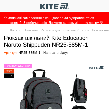
Комплексні замовлення з канцтоварами відправляються
протягом 2–3 робочих днів. Дякуємо за розуміння та довіру 💙
Каталог
Рюкзаки
Рюкзаки для початкової школи
Рюкзак шк
Рюкзак шкільний Kite Education
Naruto Shippuden NR25-585M-1
Артикул:
NR25-585M-1
Написати відгук
ПАКУНОК ШКОЛЯРА
−58%
3