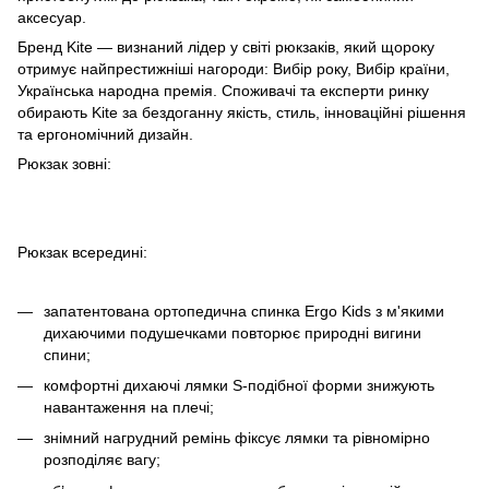
аксесуар.
Бренд Kite — визнаний лідер у світі рюкзаків, який щороку
отримує найпрестижніші нагороди: Вибір року, Вибір країни,
Українська народна премія. Споживачі та експерти ринку
обирають Kite за бездоганну якість, стиль, інноваційні рішення
та ергономічний дизайн.
Рюкзак зовні:
Рюкзак всередині:
запатентована ортопедична спинка Ergo Kids з м'якими
дихаючими подушечками повторює природні вигини
спини;
комфортні дихаючі лямки S-подібної форми знижують
навантаження на плечі;
знімний нагрудний ремінь фіксує лямки та рівномірно
розподіляє вагу;