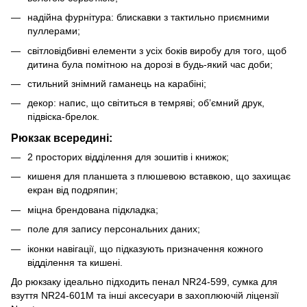
надійна фурнітура: блискавки з тактильно приємними
пуллерами;
світловідбивні елементи з усіх боків виробу для того, щоб
дитина була помітною на дорозі в будь-який час доби;
стильний знімний гаманець на карабіні;
декор: напис, що світиться в темряві; об’ємний друк,
підвіска-брелок.
Рюкзак всередині:
2 просторих відділення для зошитів і книжок;
кишеня для планшета з плюшевою вставкою, що захищає
екран від подряпин;
міцна брендована підкладка;
поле для запису персональних даних;
іконки навігації, що підказують призначення кожного
відділення та кишені.
До рюкзаку ідеально підходить пенал NR24-599, сумка для
взуття NR24-601M та інші аксесуари в захоплюючій ліцензії