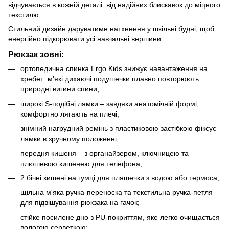
відчувається в кожній деталі: від надійних блискавок до міцного
текстилю.
Стильний дизайн даруватиме натхнення у шкільні будні, щоб
енергійно підкорювати усі навчальні вершини.
Рюкзак зовні:
ортопедична спинка Ergo Kids знижує навантаження на
хребет: м'які дихаючі подушечки плавно повторюють
природні вигини спини;
широкі S-подібні лямки – завдяки анатомічній формі,
комфортно лягають на плечі;
знімний нагрудний ремінь з пластиковою застібкою фіксує
лямки в зручному положенні;
передня кишеня – з органайзером, ключницею та
плюшевою кишенею для телефона;
2 бічні кишені на гумці для пляшечки з водою або термоса;
щільна м'яка ручка-переноска та текстильна ручка-петля
для підвішування рюкзака на гачок;
стійке посилене дно з PU-покриттям, яке легко очищається
вологою серветкою;