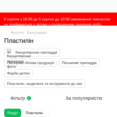
8 серпня з 18:00 до 9 серпня до 18:00 замовлення тимчасово
не приймаються у зв’язку з проведенням технічних робіт.
Просимо врахувати це при оформленні замовлень 🙌 Дякуємо
Каталог
Канцтовари
за розуміння 💛
Пластилін
Канцелярське приладдя
Паперово-білова продукція
Письмове приладдя
Фарби дитячі
Пластилін, моделінги та інструменти до них
Фільтр
За популярністю
1
Розділ
Пластилін