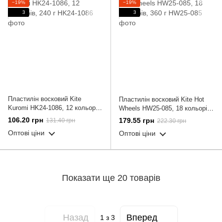
−19%
−19%
3
3
Пластилін восковий Kite
Пластилін восковий Kite Hot
Kuromi HK24-1086, 12 кольорів,
Wheels HW25-085, 18 кольорів,
240 г
360 г
106.20 грн
179.55 грн
131.40 грн
222.30 грн
Оптові ціни
Оптові ціни
Показати ще 20 товарів
Назад
Вперед
1
з 3