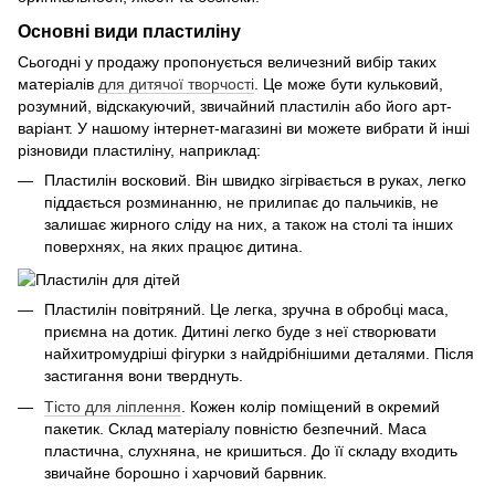
Основні види пластиліну
Сьогодні у продажу пропонується величезний вибір таких
матеріалів
для дитячої творчості
. Це може бути кульковий,
розумний, відскакуючий, звичайний пластилін або його арт-
варіант. У нашому інтернет-магазині ви можете вибрати й інші
різновиди пластиліну, наприклад:
Пластилін восковий. Він швидко зігрівається в руках, легко
піддається розминанню, не прилипає до пальчиків, не
залишає жирного сліду на них, а також на столі та інших
поверхнях, на яких працює дитина.
Пластилін повітряний. Це легка, зручна в обробці маса,
приємна на дотик. Дитині легко буде з неї створювати
найхитромудріші фігурки з найдрібнішими деталями. Після
застигання вони тверднуть.
Тісто для ліплення
. Кожен колір поміщений в окремий
пакетик. Склад матеріалу повністю безпечний. Маса
пластична, слухняна, не кришиться. До її складу входить
звичайне борошно і харчовий барвник.