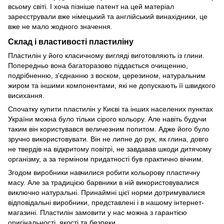
всьому світі. І хоча пізніше патент на цей матеріал
зареєстрували вже німецький та англійський винахідники, це
вже не мало жодного значення.
Склад і властивості пластиліну
Пластилін у його класичному вигляді виготовляють із глини.
Попередньо вона багаторазово піддається очищенню,
подрібненню, з'єднанню з воском, церезином, натуральним
жиром та іншими компонентами, які не допускають її швидкого
висихання.
Спочатку купити пластилін у Києві та інших населених пунктах
України можна було тільки сірого кольору. Але навіть будучи
таким він користувався величезним попитом. Адже його було
зручно використовувати. Він не липне до рук, як глина, довго
не твердів на відкритому повітрі, не завдавав шкоди дитячому
організму, а за терміном придатності був практично вічним.
Згодом виробники навчилися робити кольорову пластичну
масу. Але за традицією барвники в ній використовувалися
виключно натуральні. Принаймні цієї норми дотримувалися
відповідальні виробники, представлені і в нашому інтернет-
магазині. Пластилін замовити у нас можна з гарантією
оригінальності, якості та безпеки.