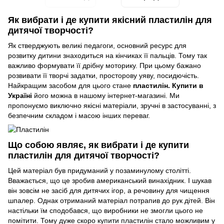
Як вибрати і де купити якісний пластилін для
дитячої творчості?
Як стверджують великі педагоги, основний ресурс для
розвитку дитини знаходиться на кінчиках її пальців. Тому так
важливо формувати її дрібну моторику. При цьому бажано
розвивати її творчі задатки, просторову уяву, посидючість.
Найкращим засобом для цього стане
пластилін. Купити в
Україні
його можна в нашому інтернет-магазині. Ми
пропонуємо виключно якісні матеріали, зручні в застосуванні, з
безпечним складом і масою інших переваг.
Що собою являє, як вибрати і де купити
пластилін для дитячої творчості?
Цей матеріал був придуманий у позаминулому столітті.
Вважається, що це зробив американський винахідник. І шукав
він зовсім не засіб для дитячих ігор, а речовину для чищення
шпалер. Однак отриманий матеріал потрапив до рук дітей. Він
настільки їм сподобався, що виробники не змогли цього не
помітити. Тому дуже скоро купити пластилін стало можливим у