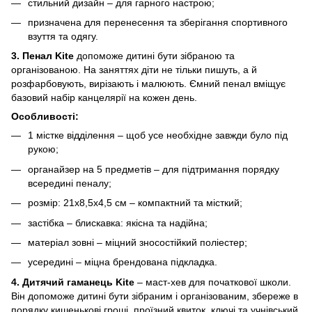
стильний дизайн – для гарного настрою;
призначена для перенесення та зберігання спортивного
взуття та одягу.
3. Пенал Kite
допоможе дитині бути зібраною та
організованою. На заняттях діти не тільки пишуть, а й
розфарбовують, вирізають і малюють. Ємний пенал вміщує
базовий набір канцелярії на кожен день.
Особливості:
1 містке відділення – щоб усе необхідне завжди було під
рукою;
органайзер на 5 предметів – для підтримання порядку
всередині пеналу;
розмір: 21x8,5x4,5 см – компактний та місткий;
застібка – блискавка: якісна та надійна;
матеріал зовні – міцний зносостійкий поліестер;
усередині – міцна брендована підкладка.
4. Дитячий гаманець Kite
– маст-хев для початкової школи.
Він допоможе дитині бути зібраним і організованим, збереже в
порядку кишенькові гроші, проїзний квиток, ключі та учнівський.