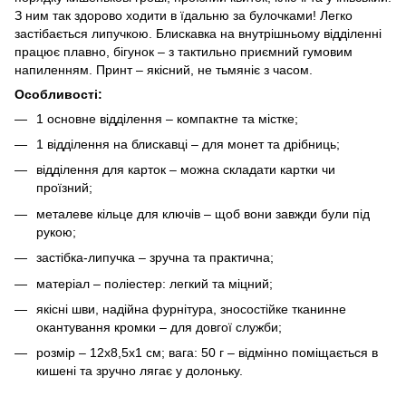
З ним так здорово ходити в їдальню за булочками! Легко
застібається липучкою. Блискавка на внутрішньому відділенні
працює плавно, бігунок – з тактильно приємний гумовим
напиленням. Принт – якісний, не тьмяніє з часом.
Особливості:
1 основне відділення – компактне та містке;
1 відділення на блискавці – для монет та дрібниць;
відділення для карток – можна складати картки чи
проїзний;
металеве кільце для ключів – щоб вони завжди були під
рукою;
застібка-липучка – зручна та практична;
матеріал – поліестер: легкий та міцний;
якісні шви, надійна фурнітура, зносостійке тканинне
окантування кромки – для довгої служби;
розмір – 12х8,5х1 см; вага: 50 г – відмінно поміщається в
кишені та зручно лягає у долоньку.