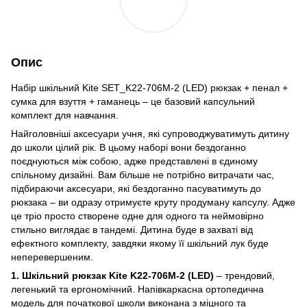
Опис
Набір шкільний Kite SET_K22-706M-2 (LED) рюкзак + пенал +
сумка для взуття + гаманець – це базовий капсульний
комплект для навчання.
Найголовніші аксесуари учня, які супроводжуватимуть дитину
до школи цілий рік. В цьому наборі вони бездоганно
поєднуються між собою, адже представлені в єдиному
спільному дизайні. Вам більше не потрібно витрачати час,
підбираючи аксесуари, які бездоганно пасуватимуть до
рюкзака – ви одразу отримуєте круту продуману капсулу. Адже
це тріо просто створене одне для одного та неймовірно
стильно виглядає в тандемі. Дитина буде в захваті від
ефектного комплекту, завдяки якому її шкільний лук буде
неперевершеним.
1. Шкільний рюкзак Kite K22-706M-2 (LED)
– трендовий,
легенький та ергономічний. Напівкаркасна ортопедична
модель для початкової школи виконана з міцного та