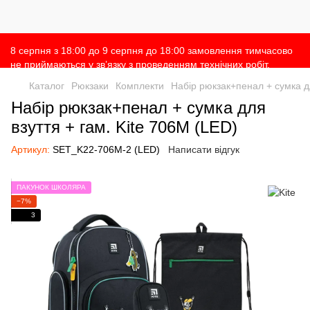
8 серпня з 18:00 до 9 серпня до 18:00 замовлення тимчасово
не приймаються у зв’язку з проведенням технічних робіт.
Просимо врахувати це при оформленні замовлень 🙌 Дякуємо
Каталог
Рюкзаки
Комплекти
Набір рюкзак+пенал + сумка дл
за розуміння 💛
Набір рюкзак+пенал + сумка для
взуття + гам. Kite 706M (LED)
Артикул:
SET_K22-706M-2 (LED)
Написати відгук
ПАКУНОК ШКОЛЯРА
−7%
3