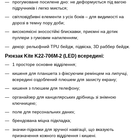
прогумоване посилене дно: не деформується під вагою
підручників і легко миється;
світловідбивні елементи з усіх боків – для видимості на
дорозі в темну пору доби;
високоякісні зносостійкі блискавки, приємні на дотик
пуллери з гумовим напиленням;
декор: рельєфний TPU бейдж, підвіска, 3D раббер бейдж.
Рюкзак Kite K22-706M-2 (LED) всередині:
1 просторе основне відділення;
кишеня для планшета з фіксуючим ремінцем на липучці,
всередині оздоблений плюшем для захисту екрану;
кишеня з плюшем для телефону;
органайзер для канцелярських дрібниць зі знімною
ключницею;
поле для персональних даних;
брендована міцна підкладка;
значки-підказки для зручної навігації, що вказують
призначення кожного відділення і кишені.