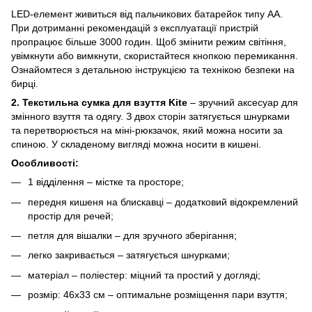
LED-елемент живиться від пальчикових батарейок типу АА.
При дотриманні рекомендацій з експлуатації пристрій
пропрацює більше 3000 годин. Щоб змінити режим світіння,
увімкнути або вимкнути, скористайтеся кнопкою перемикання.
Ознайомтеся з детальною інструкцією та технікою безпеки на
бирці.
2. Текстильна сумка для взуття Kite
– зручний аксесуар для
змінного взуття та одягу. З двох сторін затягується шнурками
та перетворюється на міні-рюкзачок, який можна носити за
спиною. У складеному вигляді можна носити в кишені.
Особливості:
1 відділення – містке та просторе;
передня кишеня на блискавці – додатковий відокремлений
простір для речей;
петля для вішалки – для зручного зберігання;
легко закривається – затягується шнурками;
матеріал – поліестер: міцний та простий у догляді;
розмір: 46x33 см – оптимальне розміщення пари взуття;