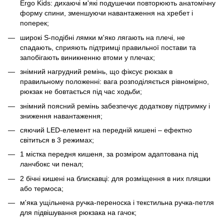
Ergo Kids: дихаючі м'які подушечки повторюють анатомічну
форму спини, зменшуючи навантаження на хребет і
поперек;
широкі S-подібні лямки м'яко лягають на плечі, не
спадають, сприяють підтримці правильної постави та
запобігають виникненню втоми у плечах;
знімний нагрудний ремінь, що фіксує рюкзак в
правильному положенні: вага розподіляється рівномірно,
рюкзак не бовтається під час ходьби;
знімний поясний ремінь забезпечує додаткову підтримку і
зниження навантаження;
сяючий LED-елемент на передній кишені – ефектно
світиться в 3 режимах;
1 містка передня кишеня, за розміром адаптована під
ланчбокс чи пенал;
2 бічні кишені на блискавці: для розміщення в них пляшки
або термоса;
м'яка ущільнена ручка-переноска і текстильна ручка-петля
для підвішування рюкзака на гачок;