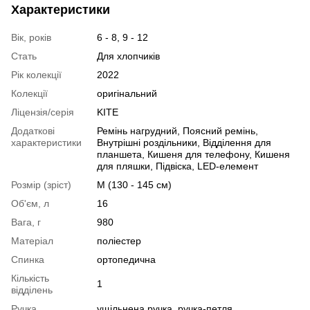
Характеристики
Вік, років
6 - 8, 9 - 12
Стать
Для хлопчиків
Рік колекції
2022
Колекції
оригінальний
Ліцензія/серія
KITE
Додаткові
Ремінь нагрудний, Поясний ремінь,
характеристики
Внутрішні роздільники, Відділення для
планшета, Кишеня для телефону, Кишеня
для пляшки, Підвіска, LED-елемент
Розмір (зріст)
M (130 - 145 см)
Об'єм, л
16
Вага, г
980
Матеріал
поліестер
Спинка
ортопедична
Кількість
1
відділень
Ручка
ущільнена ручка, ручка-петля