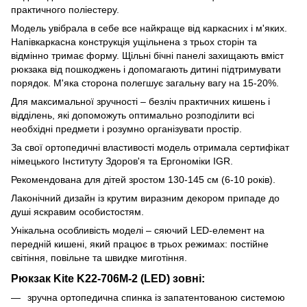
практичного поліестеру.
Модель увібрала в себе все найкраще від каркасних і м'яких.
Напівкаркасна конструкція ущільнена з трьох сторін та
відмінно тримає форму. Щільні бічні панелі захищають вміст
рюкзака від пошкоджень і допомагають дитині підтримувати
порядок. М'яка сторона полегшує загальну вагу на 15-20%.
Для максимальної зручності – безліч практичних кишень і
відділень, які допоможуть оптимально розподілити всі
необхідні предмети і розумно організувати простір.
За свої ортопедичні властивості модель отримала сертифікат
німецького Інституту Здоров'я та Ергономіки IGR.
Рекомендована для дітей зростом 130-145 см (6-10 років).
Лаконічний дизайн із крутим виразним декором припаде до
душі яскравим особистостям.
Унікальна особливість моделі – сяючий LED-елемент на
передній кишені, який працює в трьох режимах: постійне
світіння, повільне та швидке миготіння.
Рюкзак Kite K22-706M-2 (LED) зовні:
зручна ортопедична спинка із запатентованою системою