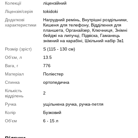
Колекції
ліцензійний
Ліцензія/серія
tokidoki
Додаткові
Нагрудний ремінь, Внутрішні роздільники,
характеристики
Кишеня для телефону, Відділення для
планшета, Органайзер, Ключниця, Знімні
бейджі на липучці, Підвіска, Гаманець
знімний на карабіні, Шкільний набір 3в1
Розмір (зріст)
S (115 - 130 см)
Об'єм, л
13.5
Вага, г
776
Матеріал
Поліестер
Спинка
ортопедична
Кількість
2
відділень
Ручка
ущільнена ручка, ручка-петля
Колір
Бузковий
Об'єм
6 - 15 л