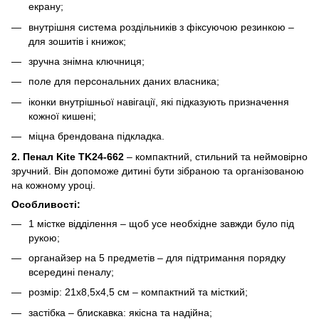
екрану;
внутрішня система роздільників з фіксуючою резинкою –
для зошитів і книжок;
зручна знімна ключниця;
поле для персональних даних власника;
іконки внутрішньої навігації, які підказують призначення
кожної кишені;
міцна брендована підкладка.
2. Пенал Kite TK24-662
– компактний, стильний та неймовірно
зручний. Він допоможе дитині бути зібраною та організованою
на кожному уроці.
Особливості:
1 містке відділення – щоб усе необхідне завжди було під
рукою;
органайзер на 5 предметів – для підтримання порядку
всередині пеналу;
розмір: 21х8,5х4,5 см – компактний та місткий;
застібка – блискавка: якісна та надійна;