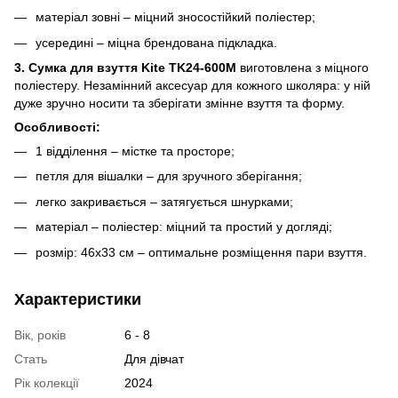
матеріал зовні – міцний зносостійкий поліестер;
усередині – міцна брендована підкладка.
3. Сумка для взуття Kite TK24-600M
виготовлена з міцного
поліестеру. Незамінний аксесуар для кожного школяра: у ній
дуже зручно носити та зберігати змінне взуття та форму.
Особливості:
1 відділення – містке та просторе;
петля для вішалки – для зручного зберігання;
легко закривається – затягується шнурками;
матеріал – поліестер: міцний та простий у догляді;
розмір: 46x33 см – оптимальне розміщення пари взуття.
Характеристики
Вік, років
6 - 8
Стать
Для дівчат
Рік колекції
2024