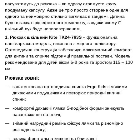
пасуватимуть до рюкзака – ви одразу отримуєте круту
продуману капсулу. Адже це тріо просто створене одне для
одного та неймовірно стильно виглядає в тандемі. Дитина
буде в захваті від ефектного комплекту, завдяки якому її
шкільний лук буде неперевершеним.
1. Рюкзак шкільний Kite TK24-763S
– функціональна
напівкаркасна модель, виконана з міцного поліестеру.
Ортопедична конструкція забезпечує максимальний комфорт
для дитини та сприяє підтримці правильної постави. Модель
рекомендована для дітей віком 6-8 років та зростом 115 – 130
см.
Рюкзак зовні:
запатентована ортопедична спинка Ergo Kids з м'якими
дихаючими подушечками повторює природні вигини
спини;
комфортні дихаючі лямки S-подібної форми знижують
навантаження на плечі;
знімний нагрудний ремінь фіксує лямки та рівномірно
розподіляє вагу;
велика фронтальна кишеня на блискавці;