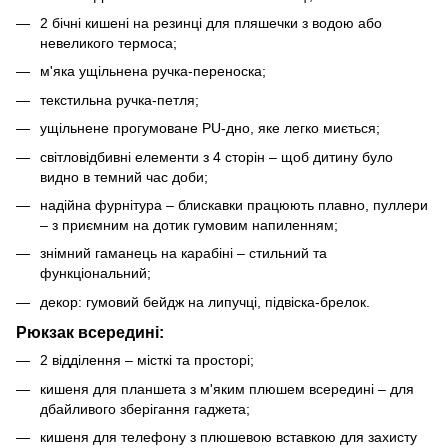
2 бічні кишені на резинці для пляшечки з водою або
невеликого термоса;
м'яка ущільнена ручка-переноска;
текстильна ручка-петля;
ущільнене прогумоване PU-дно, яке легко миється;
світловідбивні елементи з 4 сторін – щоб дитину було
видно в темний час доби;
надійна фурнітура – блискавки працюють плавно, пуллери
– з приємним на дотик гумовим напиленням;
знімний гаманець на карабіні – стильний та
функціональний;
декор: гумовий бейдж на липучці, підвіска-брелок.
Рюкзак всередині:
2 відділення – місткі та просторі;
кишеня для планшета з м'яким плюшем всередині – для
дбайливого зберігання гаджета;
кишеня для телефону з плюшевою вставкою для захисту