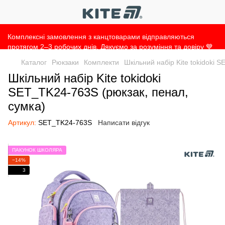
Комплексні замовлення з канцтоварами відправляються
протягом 2–3 робочих днів. Дякуємо за розуміння та довіру 💙
Каталог
Рюкзаки
Комплекти
Шкільний набір Kite tokidoki 
Шкільний набір Kite tokidoki
SET_TK24-763S (рюкзак, пенал,
сумка)
Артикул:
SET_TK24-763S
Написати відгук
ПАКУНОК ШКОЛЯРА
−14%
3