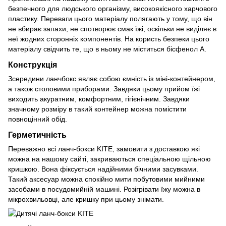
безпечного для людського організму, високоякісного харчового
пластику. Переваги цього матеріалу полягають у тому, що він
не вбирає запахи, не спотворює смак їжі, оскільки не виділяє в
неї жодних сторонніх компонентів. На користь безпеки цього
матеріалу свідчить те, що в ньому не міститься бісфенол А.
Конструкція
Зсередини ланчбокс являє собою ємність із міні-контейнером,
а також столовими приборами. Завдяки цьому прийом їжі
виходить акуратним, комфортним, гігієнічним. Завдяки
значному розміру в такий контейнер можна помістити
повноцінний обід.
Герметичність
Переважно всі ланч-бокси KITE, замовити з доставкою які
можна на нашому сайті, закриваються спеціальною щільною
кришкою. Вона фіксується надійними бічними засувками.
Такий аксесуар можна спокійно мити побутовими мийними
засобами в посудомийній машині. Розігрівати їжу можна в
мікрохвильовці, але кришку при цьому знімати.