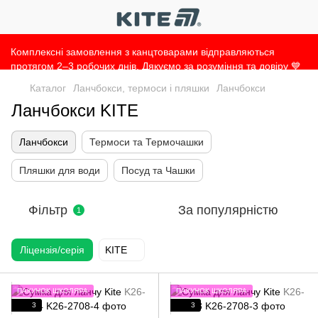
Комплексні замовлення з канцтоварами відправляються
протягом 2–3 робочих днів. Дякуємо за розуміння та довіру 💙
Каталог
Ланчбокси, термоси і пляшки
Ланчбокси
Ланчбокси KITE
Ланчбокси
Термоси та Термочашки
Пляшки для води
Посуд та Чашки
Фільтр
За популярністю
1
Ліцензія/серія
KITE
ПАКУНОК ШКОЛЯРА
ПАКУНОК ШКОЛЯРА
3
3