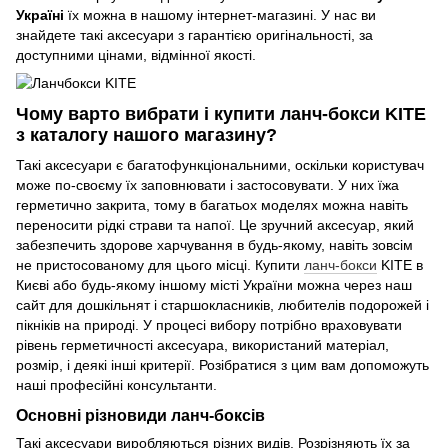
Україні
їх можна в нашому інтернет-магазині. У нас ви
знайдете такі аксесуари з гарантією оригінальності, за
доступними цінами, відмінної якості.
Чому варто вибрати і купити ланч-бокси KITE
з каталогу нашого магазину?
Такі аксесуари є багатофункціональними, оскільки користувач
може по-своєму їх заповнювати і застосовувати. У них їжа
герметично закрита, тому в багатьох моделях можна навіть
переносити рідкі страви та напої. Це зручний аксесуар, який
забезпечить здорове харчування в будь-якому, навіть зовсім
не пристосованому для цього місці. Купити
ланч-бокси
KITE в
Києві або будь-якому іншому місті України можна через наш
сайт для дошкільнят і старшокласників, любителів подорожей і
пікніків на природі. У процесі вибору потрібно враховувати
рівень герметичності аксесуара, використаний матеріал,
розмір, і деякі інші критерії. Розібратися з цим вам допоможуть
наші професійні консультанти.
Основні різновиди ланч-боксів
Такі аксесуари виробляються різних видів. Розрізняють їх за