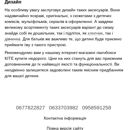
Дизайн
На особливу увагу заслуговує дизайн таких аксесуарів. Вони
надзвичайно яскраві, оригінальні, з сюжетами з дитячих
коміксів, мультфільмів, серіалів в оформленні. А завдяки
великому асортименту таких аксесуарів варіант до смаку
знайде собі як дошкільник, так і підліток, як
хлопчик
, так і
дівчинка
. Для батьків же важливо те, що дитині буде приємно
приймати їжу з такого пристрою.
Рекомендуємо вам у нашому інтернет-магазині ланчбокси
KITE купити недорого. Ціни на них стануть для вас приємним
доповненням до їх найвищої якості та функціональності. Ви
неодмінно залишитеся задоволені таким якісним придбанням
для вашої дитини.
0677822827
0633703982
0958591258
Контактна інформація
Повна версія сайту