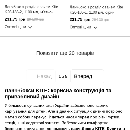
Ланчбокс з розділювачем Kite
Ланчбокс з розділювачем Kite
K26-186-2, 1100 мл, м'ятно-
K26-186-1, 1100 мл, сірий
бежевий
231.75 грн
231.75 грн
294.30 грн
294.30 грн
Оптові ціни
Оптові ціни
Показати ще 20 товарів
Назад
Вперед
1
з 5
Ланч-бокси KITE: корисна конструкція та
привабливий дизайн
У більшості сучасних шкіл України забезпечено гаряче
харчування для дітей. Але в деяких ситуаціях дитині потрібно
мати з собою перекус. Йдеться насамперед про різні гуртки,
секції, інші додаткові заняття. Забезпечити комфортне
безпечне харчування допоможуть
ланч-бокси KITE. Купити в