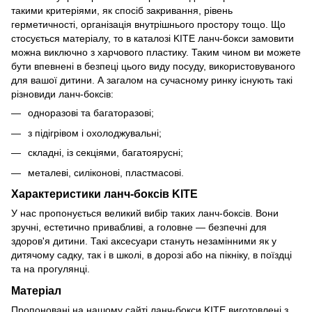
такими критеріями, як спосіб закривання, рівень
герметичності, організація внутрішнього простору тощо. Що
стосується матеріалу, то в каталозі KITE ланч-бокси замовити
можна виключно з харчового пластику. Таким чином ви можете
бути впевнені в безпеці цього виду посуду, використовуваного
для вашої дитини. А загалом на сучасному ринку існують такі
різновиди ланч-боксів:
одноразові та багаторазові;
з підігрівом і охолоджувальні;
складні, із секціями, багатоярусні;
металеві, силіконові, пластмасові.
Характеристики ланч-боксів KITE
У нас пропонується великий вибір таких ланч-боксів. Вони
зручні, естетично привабливі, а головне — безпечні для
здоров'я дитини. Такі аксесуари стануть незамінними як у
дитячому садку, так і в школі, в дорозі або на пікніку, в поїздці
та на прогулянці.
Матеріал
Пропоновані на нашому сайті ланч-бокси KITE виготовлені з