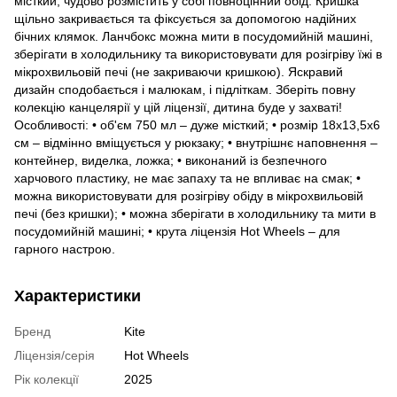
місткий, чудово розмістить у собі повноцінний обід. Кришка
щільно закривається та фіксується за допомогою надійних
бічних клямок. Ланчбокс можна мити в посудомийній машині,
зберігати в холодильнику та використовувати для розігріву їжі в
мікрохвильовій печі (не закриваючи кришкою). Яскравий
дизайн сподобається і малюкам, і підліткам. Зберіть повну
колекцію канцелярії у цій ліцензії, дитина буде у захваті!
Особливості: • об'єм 750 мл – дуже місткий; • розмір 18х13,5х6
см – відмінно вміщується у рюкзаку; • внутрішнє наповнення –
контейнер, виделка, ложка; • виконаний із безпечного
харчового пластику, не має запаху та не впливає на смак; •
можна використовувати для розігріву обіду в мікрохвильовій
печі (без кришки); • можна зберігати в холодильнику та мити в
посудомийній машині; • крута ліцензія Hot Wheels – для
гарного настрою.
Характеристики
Бренд
Kite
Ліцензія/серія
Hot Wheels
Рік колекції
2025