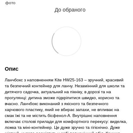
До обраного
Опис
Ланчбокс з наповненням Kite HW25-163 – зручний, красивий
та безпечний контейнер для ланчу. Незамінний для школи та
дитячого садочка, актуальний на пікніку, в дорозі та на
прогулянці: дитина зможе підкріпитися швидко, корисно та
вчасно. Ланчбокс виконаний з якісного та безпечного
харчового пластику, який не вбирає запахи, не впливає на
смак їжі та не містить бісфенол-А. Внутрішнє наповнення
включає столові прилади для комфортного перекусу: виделка,
ложка та міні-контейнер. Це дуже зручно та гігієнічно. Дуже