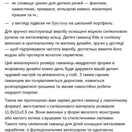
як сховище цінних для дитини речей — фантики,
намистинки, прикраси, кольорові камені, мініатюрні
іграшки та ін.;
у вигляді підвіски чи
брелока
на шкільний портфель.
Для зручної експлуатації виробу оснащені міцною силіконовою
ручкою на металевому кільці. Дитячі гаманці Kite із силікону
виконані в оригінальному та милому дизайні, зручні у догляді
— щоб підтримувати чистоту виробу, достатньо вимити його
водою або протерти вологою серветкою.
Цей мініатюрного розміру гаманець квадратної форми в
яскравому дизайні кожен день буде дарувати вашій дитині
чудовий настрій та впевненість у собі. З таким гарним
гаманцем він почуватиметься дорослим, навчиться
розпоряджатися грошима та зможе самостійно робити
недорогі покупки.
Також ми пропонуємо вам чарівні дитячі гаманці у лаконічному
форматі, виготовлені з силіконового матеріалу розміром
11,8x11x3,5 см. Вони виконані у формі веселого монстрика
або милого котика з вушками та стилістичними лапками.
Такого типу силіконові гаманці для дітей оснащені металевим
карабіном, є функціональним аксесуаром та одночасно