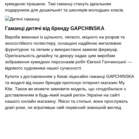
кумедною іграшкою. Такі гаманці стануть ідеальним
подарунком для дошкільнят та школярів молодших класів.
Гаманці дитячі від бренду GAPCHINSKA
Вироби виконані із щільного, легкого, міцного на розрив та
зносостійкого поліестеру, оснащені надійною металевою
фурнітурою та легким у використанні замком фермуар.
Оригінальність дизайну та декору надає цим виробам
зображення кумедних персонажів робіт Євгенії Гапчинської —
відомого художника нашої сучасності.
Купити з доставленням у Києві ліцензійні гаманці GAPCHINSKA
та моделі від інших брендів пропонує інтернет-магазин My
Kite. Також ви можете замовити модель, що сподобалася з
доставленням в будь-який інший регіон України на сайті
нашого онлайн магазину. Якісні та стильні, вони прослужать
довгі роки, не втративши свій первісний зовнішній вигляд.