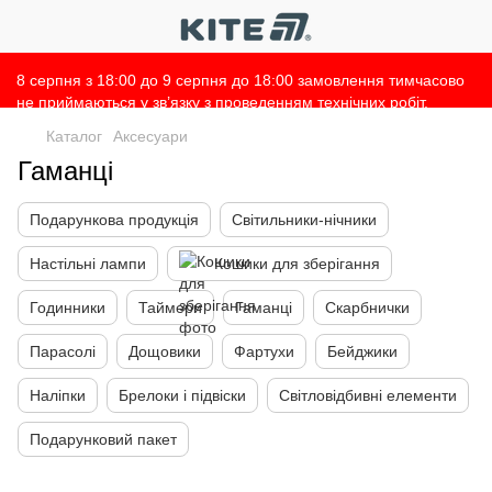
8 серпня з 18:00 до 9 серпня до 18:00 замовлення тимчасово
не приймаються у зв’язку з проведенням технічних робіт.
Просимо врахувати це при оформленні замовлень 🙌 Дякуємо
Каталог
Аксесуари
за розуміння 💛
Гаманці
Подарункова продукція
Світильники-нічники
Настільні лампи
Кошики для зберігання
Годинники
Таймери
Гаманці
Скарбнички
Парасолі
Дощовики
Фартухи
Бейджики
Наліпки
Брелоки і підвіски
Світловідбивні елементи
Подарунковий пакет