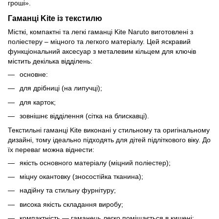
гроші».
Гаманці Kite із текстилю
Місткі, компактні та легкі гаманці Kite Naruto виготовлені з
поліестеру – міцного та легкого матеріалу. Цей яскравий
функціональний аксесуар з металевим кільцем для ключів
містить декілька відділень:
основне:
для дрібниці (на липучці);
для карток;
зовнішнє відділення (сітка на блискавці).
Текстильні гаманці Kite виконані у стильному та оригінальному
дизайні, тому ідеально підходять для дітей підліткового віку. До
їх переваг можна віднести:
якість основного матеріалу (міцний поліестер);
міцну окантовку (зносостійка тканина);
надійну та стильну фурнітуру;
висока якість складання виробу;
компактність — гаманець легко поміщається в кишені;