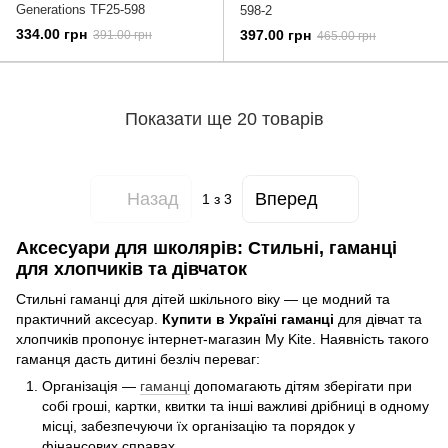
Generations TF25-598
598-2
334.00 грн
397.00 грн
391.00 грн
465.00 грн
Показати ще 20 товарів
Назад
Вперед
1
з 3
Аксесуари для школярів: Стильні, гаманці
для хлопчиків та дівчаток
Стильні гаманці для дітей шкільного віку — це модний та
практичний аксесуар.
Купити в Україні гаманці
для дівчат та
хлопчиків пропонує інтернет-магазин My Kite. Наявність такого
гаманця дасть дитині безліч переваг:
Організація —
гаманці
допомагають дітям зберігати при
собі гроші, картки, квитки та інші важливі дрібниці в одному
місці, забезпечуючи їх організацію та порядок у
фінансових справах.