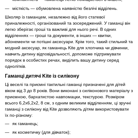
місткість — обумовлена наявністю безлічі відділень.
Школяр із гаманцем, незалежно від його статевої
приналежності, організований та зосереджений. У гаманці він
легко зберігає гроші та важливі для нього речі. В одних
відділеннях — гроші та документи, в інших — квитки,
абонементи чи потішні аксесуари. Крім того, такий стильний та
модний аксесуар, як гаманець Kite для хлопчика чи дівчинки,
навчить дитину відповідальності, допоможе підтримувати
порядок в особистих речах, виділить вашу дитину серед
однолітків.
Гаманці дитячі Kite із силікону
Ці веселі та приємні тактильні гаманці призначені для дітей
віком від 3 до 8 років. Вони виконані з силіконового матеріалу з
приємною, бархатистою навпомацки, текстурою. Розміром
всього 6,2x6,2x2, 8 см, з одним великим відділенням, ці зручні
гаманці з силікону від Kite дозволяють дітям використовувати
їх по-різному:
як гаманець;
як косметичку (для дівчаток);