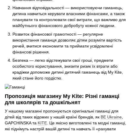
Навчання відповідальності — використовуючи гаманець,
дитина навчиться керувати власними фінансами, а також
планувати та контролювати свої витрати, що важливо для
майбутнього фінансового добробуту кожної людини.
Розвиток фінансової грамотності — регулярне
використання гаманця дозволяє дітям розуміти вартість
речей, вчитися економити та приймати усвідомлені
фінансові рішення.
Безпека — легко відстежувати свої гроші, предмети
особистого користування, знизити ризик їх втрати або
крадіжки допоможе дитині дитячий гаманець від My Kite,
який стане його гордістю.
Пропозиція магазину My Kite: Різні гаманці
для школярів та дошкільнят
У нашому магазині пропонуються оригінальні гаманці для
дітей від таких відомих у нашій країні брендів, як
BE Ukraine
,
GAPCHINSKA та
KITE
. Це якісно виготовлені та модні гаманці,
які піднімуть настрій вашій дитині та навчать її «рахувати