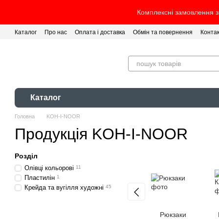
Перейти до основного контенту
Комплексні замовлення з 
Каталог
Про нас
Оплата і доставка
Обмін та повернення
Конта
Каталог
Головна
KOH-I-NOOR
Продукція KOH-I-NOOR
Розділ
Олівці кольорові
11
Пластилін
1
Крейда та вугілля художні
45
Рюкзаки