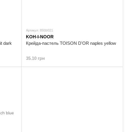
Артикул: 8500/021
KOH-I-NOOR
t dark
Крейда-пастель TOISON D'OR naples yellow
35.10 грн