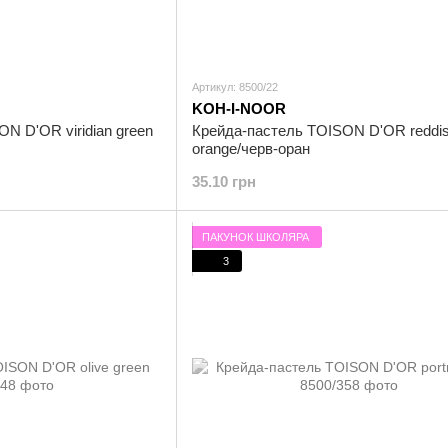
Артикул: 8500/22
KOH-I-NOOR
N D'OR viridian green
Крейда-пастель TOISON D'OR reddi
orange/черв-оран
35.10 грн
ПАКУНОК ШКОЛЯРА
3