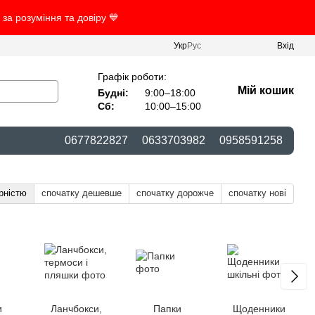
за розуміння та довіру 💙
Укр
Рус
Вхід
Графік роботи:
Мій кошик
Будні:
9:00–18:00
Сб:
10:00–15:00
0677822827
0633703982
0958591258
рністю
спочатку дешевше
спочатку дорожче
спочатку нові
и
Ланчбокси,
Папки
Щоденники