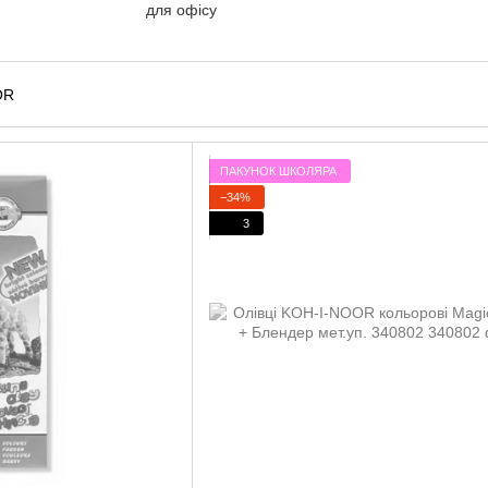
для офісу
ПАКУНОК ШКОЛЯРА
−34%
3