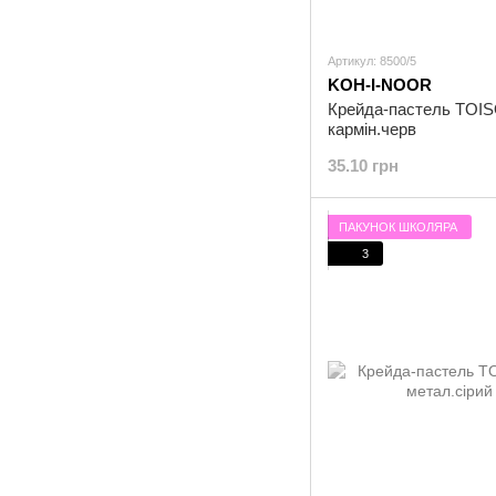
Артикул: 8500/5
KOH-I-NOOR
Крейда-пастель TOIS
кармін.черв
35.10 грн
ПАКУНОК ШКОЛЯРА
3