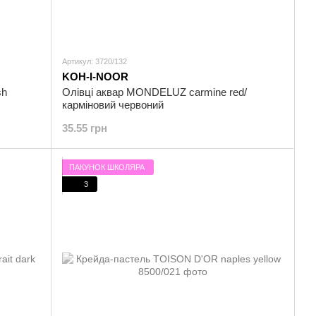
Артикул: 3720/132
KOH-I-NOOR
sh
Олівці аквар MONDELUZ carmine red/
карміновий червоний
35.55 грн
ПАКУНОК ШКОЛЯРА
3