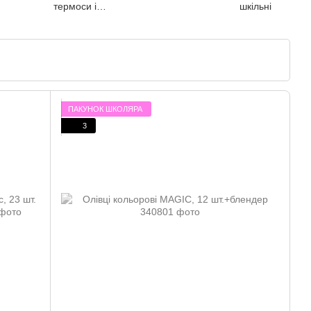
термоси і
шкільні
пляшки
ПАКУНОК ШКОЛЯРА
3