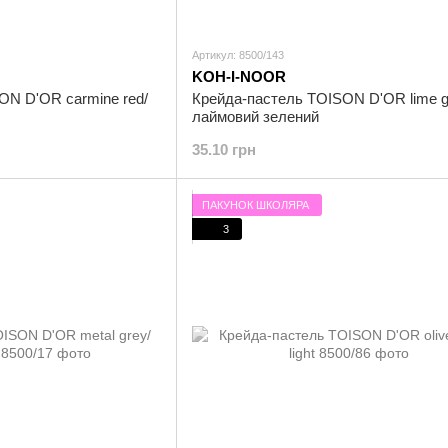
Артикул: 8500/143
KOH-I-NOOR
ON D'OR carmine red/
Крейда-пастель TOISON D'OR lime g
лаймовий зелений
35.10 грн
ПАКУНОК ШКОЛЯРА
3