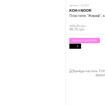
Артикул: 131504
KOH-I-NOOR
Пластилін "Жираф", кар
108.00 грн
96.75 грн
ПАКУНОК ШКОЛЯРА
3