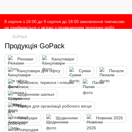
8 серпня з 18:00 до 9 серпня до 18:00 замовлення тимчасово
не приймаються у зв’язку з проведенням технічних робіт.
Просимо врахувати це при оформленні замовлень 🙌 Дякуємо
GoPack
за розуміння 💛
Продукція GoPack
Рюкзаки
Канцтовари
Канцтовари для офісу
Сумки
Пенали
Ланчбокси, термоси і пляшки
Папки
Щоденники шкільні
Товари для організації робочого місця
Аксесуари
Щоденники
Новинки 2026
Розпродаж