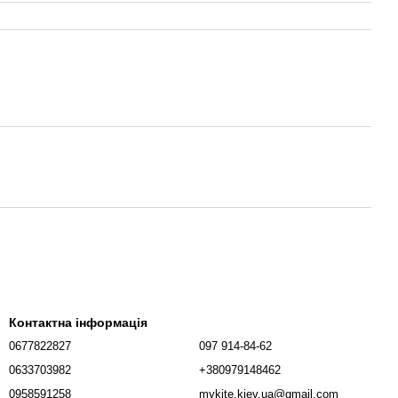
Контактна інформація
0677822827
097 914-84-62
0633703982
+380979148462
0958591258
mykite.kiev.ua@gmail.com