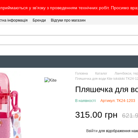
 приймаються у зв’язку з проведенням технічних робіт. Просимо вр
ктна інформація
Бренди
Відгуки про магазин
Головна
Каталог
Ланчбокси, те
Пляшечка для води Kite tokidoki TK24-1
Пляшечка для вод
В наявності
Артикул: TK24-1203
315.00 грн
621.9
Ввійти
для відображення нак
%