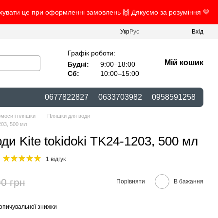
ахувати це при оформленні замовлень 🙌 Дякуємо за розуміння 💛
Укр
Рус
Вхід
Графік роботи:
Мій кошик
Будні:
9:00–18:00
Сб:
10:00–15:00
0677822827
0633703982
0958591258
рмоси і пляшки
Пляшки для води
203, 500 мл
и Kite tokidoki TK24-1203, 500 мл
1 відгук
0 грн
Порівняти
В бажання
опичувальної знижки