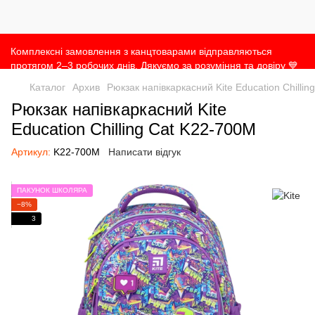
Комплексні замовлення з канцтоварами відправляються
протягом 2–3 робочих днів. Дякуємо за розуміння та довіру 💙
Каталог
Архив
Рюкзак напівкаркасний Kite Education Chilli
Рюкзак напівкаркасний Kite
Education Chilling Cat K22-700M
Артикул:
K22-700M
Написати відгук
ПАКУНОК ШКОЛЯРА
−8%
3