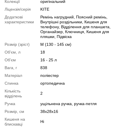
Колекції
оригінальний
Ліцензія/серія
KITE
Додаткові
Ремінь нагрудний, Поясний ремінь,
характеристики
Внутрішні роздільники, Кишеня для
телефону, Відділення для планшета,
Органайзер, Ключниця, Кишеня для
пляшки, Підвіска
Розмір (зріст)
M (130 - 145 см)
Об'єм, л
18
Об'єм
16 - 25 л
Вага, г
838
Матеріал
поліестер
Спинка
ортопедична
Кількість
2
відділень
Ручка
ущільнена ручка, ручка-петля
Розмір, см
38x28x16
Кишеня на
Ні
блискавці