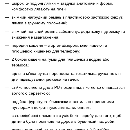
широкі S-подібні лямки – завдяки анатомічній формі,
комфортно лягають на плечі;
знімний нагрудний ремінь з пластиковою застібкою фіксує
лямки в зручному положенні;
знімний поясний ремінь забезпечує додаткову підтримку та
зниження навантаження;
передня кишеня – з органайзером, ключницею та
плюшевою кишенею для телефону;
2 бокові кишені на гумці для пляшечки з водою або
термоса;
щільна м'яка ручка-переноска та текстильна ручка-петля
для підвішування рюкзака на гачок;
стійке посилене дно з PU-покриттям, яке легко очищається
вологою серветкою;
надійна фурнітура: блискавки з тактильно приємними
пуллерами покриті гумовим напиленням;
світловідбивні елементи з усіх боків виробу для того, щоб
дитина була помітною на дорозі в будь-який час доби;
декор: яскравий патерн, гумова підвіска, 3D раббер