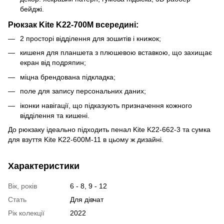
бейджі.
Рюкзак Kite K22-700M всередині:
2 просторі відділення для зошитів і книжок;
кишеня для планшета з плюшевою вставкою, що захищає
екран від подряпин;
міцна брендована підкладка;
поле для запису персональних даних;
іконки навігації, що підказують призначення кожного
відділення та кишені.
До рюкзаку ідеально підходить пенал Kite K22-662-3 та сумка
для взуття Kite K22-600M-11 в цьому ж дизайні.
Характеристики
Вік, років
6 - 8, 9 - 12
Стать
Для дівчат
Рік колекції
2022