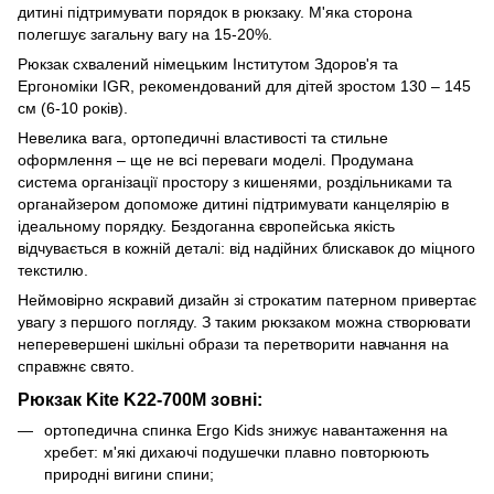
дитині підтримувати порядок в рюкзаку. М'яка сторона
полегшує загальну вагу на 15-20%.
Рюкзак схвалений німецьким Інститутом Здоров'я та
Ергономіки IGR, рекомендований для дітей зростом 130 – 145
см (6-10 років).
Невелика вага, ортопедичні властивості та стильне
оформлення – ще не всі переваги моделі. Продумана
система організації простору з кишенями, роздільниками та
органайзером допоможе дитині підтримувати канцелярію в
ідеальному порядку. Бездоганна європейська якість
відчувається в кожній деталі: від надійних блискавок до міцного
текстилю.
Неймовірно яскравий дизайн зі строкатим патерном привертає
увагу з першого погляду. З таким рюкзаком можна створювати
неперевершені шкільні образи та перетворити навчання на
справжнє свято.
Рюкзак Kite K22-700M зовні:
ортопедична спинка Ergo Kids знижує навантаження на
хребет: м'які дихаючі подушечки плавно повторюють
природні вигини спини;