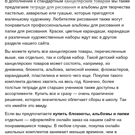
В дополнение к стандартным
канцелярским товарам
мы также
предлагаем
тетради для рисования
и альбомы для творчества
пастелью, акварелью или гуашью, которые пригодятся
маленькому художнику. Любителям рисования также могут
понравиться профессиональные альбомы для рисования и
папки для рисования. Краски, цветные карандаши, карандаши
и различные художественные наборы ждут вас в другом
разделе нашего сайта.
Вы можете купить все канцелярские товары, перечисленные
выше, как отдельно, так и собрав набор. Такой детский набор
канцелярских товаров может состоять, например, из
дневника, блокнота, альбома, записной книжки, фломастеров,
карандашей, пластилина и много чего еще. Покупки такого
комплекта должно хватить на весь год. Конечно, более
толстые тетради для старших учеников также доступны в
ассортименте. Купить все и сразу — очень практичное
решение, которое значительно облегчает сборы в школу. Так
что имейте это ввиду.
Если вы предпочитаете
купить блокноты, альбомы и папки
отдельно — оформляйте онлайн заказ на нашем сайте на
понравившиеся товары. В любом случае, покупка онлайн
школьных комплектов занимает меньше времени, чем в