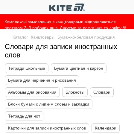
Комплексні замовлення з канцтоварами відправляються
протягом 2–3 робочих днів. Дякуємо за розуміння та довіру 💙
Каталог
Канцтовары
Бумажно-беловая продукция
Словари для записи иностранных
слов
Тетради школьные
Бумага цветная и картон
Бумага для черчения и рисования
Альбомы для рисования
Блокноты
Словари
Блоки бумаги с липким слоем и закладки
Тетрадь для нот
Карточки для записи иностранных слов
Календари