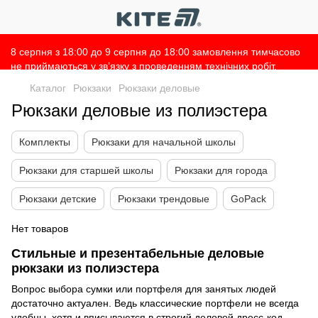
8 серпня з 18:00 до 9 серпня до 18:00 замовлення тимчасово
не приймаються у зв’язку з проведенням технічних робіт.
Просимо врахувати це при оформленні замовлень 🙌 Дякуємо
Каталог
Рюкзаки
Рюкзаки деловые
за розуміння 💛
Рюкзаки деловые из полиэстера
Комплекты
Рюкзаки для начальной школы
Рюкзаки для старшей школы
Рюкзаки для города
Рюкзаки детские
Рюкзаки трендовые
GoPack
Нет товаров
Стильные и презентабельные деловые
рюкзаки из полиэстера
Вопрос выбора сумки или портфеля для занятых людей
достаточно актуален. Ведь классические портфели не всегда
удобны, хотя и вписываются в строгий деловой дресс-код.