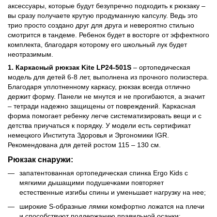
аксессуары, которые будут безупречно подходить к рюкзаку –
вы сразу получаете крутую продуманную капсулу. Ведь это
трио просто создано друг для друга и невероятно стильно
смотрится в тандеме. Ребенок будет в восторге от эффектного
комплекта, благодаря которому его школьный лук будет
неотразимым.
1. Каркасный рюкзак Kite LP24-501S
– ортопедическая
модель для детей 6-8 лет, выполнена из прочного полиэстера.
Благодаря уплотненному каркасу, рюкзак всегда отлично
держит форму. Панели не мнутся и не прогибаются, а значит
– тетради надежно защищены от повреждений. Каркасная
форма помогает ребенку легче систематизировать вещи и с
детства приучаться к порядку. У модели есть сертификат
немецкого Института Здоровья и Эргономики IGR.
Рекомендована для детей ростом 115 – 130 см.
Рюкзак снаружи:
запатентованная ортопедическая спинка Ergo Kids с
мягкими дышащими подушечками повторяет
естественные изгибы спины и уменьшает нагрузку на нее;
широкие S-образные лямки комфортно ложатся на плечи
и способствуют поддержанию правильной осанки;