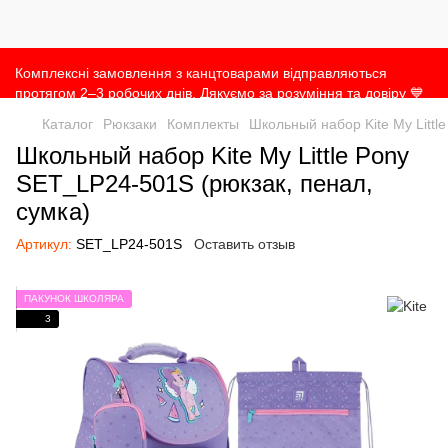
Комплексні замовлення з канцтоварами відправляються
протягом 2–3 робочих днів. Дякуємо за розуміння та довіру 💙
Каталог
Рюкзаки
Комплекты
Школьный набор Kite My Littl
Школьный набор Kite My Little Pony
SET_LP24-501S (рюкзак, пенал,
сумка)
Артикул:
SET_LP24-501S
Оставить отзыв
ПАКУНОК ШКОЛЯРА
3