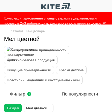
Комплексні замовлення з канцтоварами відправляються
протягом 2–3 робочих днів. Дякуємо за розуміння та довіру 💙
Каталог
Канцтовары
Мел цветной
Канцелярские принадлежности
Бумажно-беловая продукция
Пишущие принадлежности
Краски детские
Пластилин, моделинги и инструменты к ним
Фильтр
По популярности
1
Раздел
Мел цветной