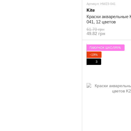
Артикул: HW23-041
Kite
Краски акварельные K
041, 12 цветов
61.70 грн
49.82 грн
ПАКУНОК ШКОЛЯРА
−19%
3