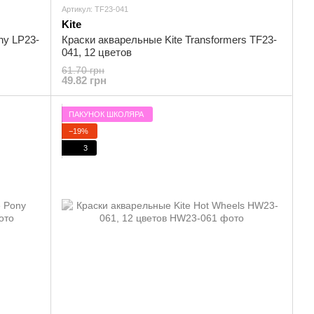
Артикул: TF23-041
Kite
ny LP23-
Краски акварельные Kite Transformers TF23-
041, 12 цветов
61.70 грн
49.82 грн
ПАКУНОК ШКОЛЯРА
−19%
3