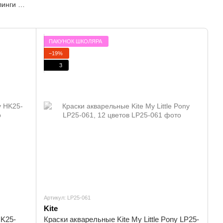
инги и
менты к
им
ПАКУНОК ШКОЛЯРА
−19%
3
Артикул: LP25-061
Kite
HK25-
Краски акварельные Kite My Little Pony LP25-