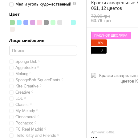
Краски акварельные K
Мел и уголь художественный
45
061, 12 цветов
Цвет
79.00 грн
63.79 грн
ПАКУНОК ШКОЛЯРА
Лицензия/серия
−19%
3
Sponge Bob
0
Aggretsuko
0
Molang
0
SpongeBob SquarePants
0
Kite Creative
0
Creative
0
LOL
0
Classic
0
My Melody
0
Cinnamoroll
0
Pochacco
0
FC Real Madrid
0
Артикул: K-061
Hello Kitty and Friends
0