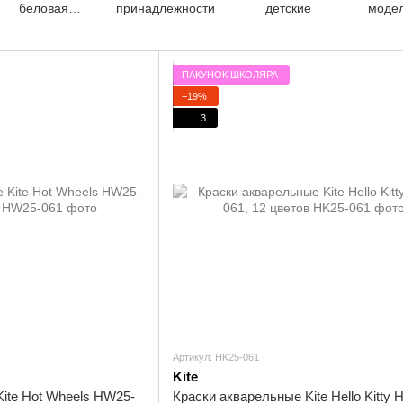
беловая
принадлежности
детские
модел
продукция
инстру
н
ПАКУНОК ШКОЛЯРА
−19%
3
Артикул: HK25-061
Kite
ite Hot Wheels HW25-
Краски акварельные Kite Hello Kitty 