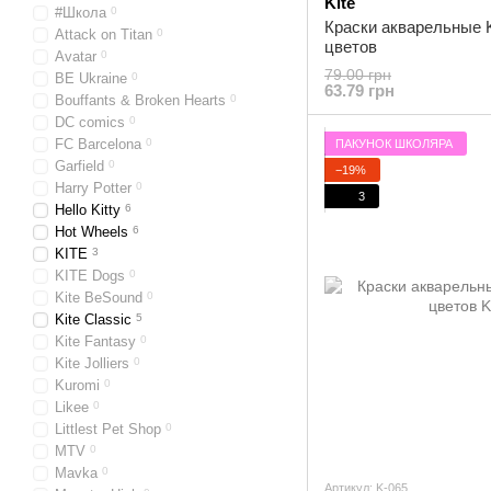
Kite
#Школа
0
Краски акварельные Ki
Attack on Titan
0
цветов
Avatar
0
79.00 грн
BE Ukraine
0
63.79 грн
Bouffants & Broken Hearts
0
DC comics
0
FC Barcelona
0
ПАКУНОК ШКОЛЯРА
Garfield
0
−19%
Harry Potter
0
3
Hello Kitty
6
Hot Wheels
6
KITE
3
KITE Dogs
0
Kite BeSound
0
Kite Classic
5
Kite Fantasy
0
Kite Jolliers
0
Kuromi
0
Likee
0
Littlest Pet Shop
0
MTV
0
Mavka
0
Артикул: K-065