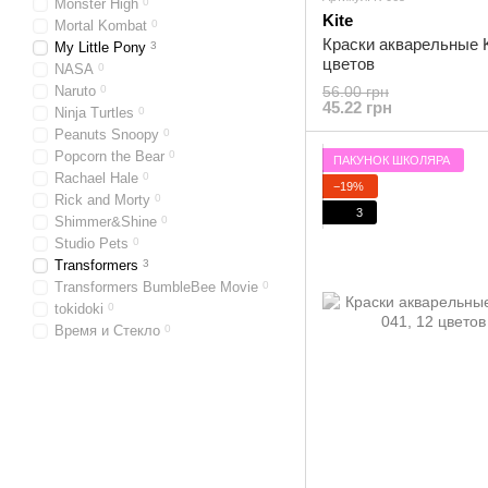
Monster High
0
Kite
Mortal Kombat
0
Краски акварельные Ki
My Little Pony
3
цветов
NASA
0
Naruto
0
56.00 грн
45.22 грн
Ninja Turtles
0
Peanuts Snoopy
0
Popcorn the Bear
0
ПАКУНОК ШКОЛЯРА
Rachael Hale
0
−19%
Rick and Morty
0
3
Shimmer&Shine
0
Studio Pets
0
Transformers
3
Transformers BumbleBee Movie
0
tokidoki
0
Время и Стекло
0