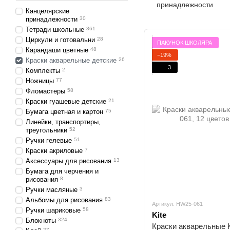
принадлежности
Канцелярские
принадлежности
30
Тетради школьные
361
Циркули и готовальни
28
ПАКУНОК ШКОЛЯРА
Карандаши цветные
48
−19%
Краски акварельные детские
26
3
Комплекты
2
Ножницы
77
Фломастеры
58
Краски гуашевые детские
21
Бумага цветная и картон
75
Линейки, транспортиры,
треугольники
52
Ручки гелевые
51
Краски акриловые
7
Аксессуары для рисования
13
Бумага для черчения и
рисования
8
Ручки масляные
3
Альбомы для рисования
83
Артикул: HW25-061
Ручки шариковые
58
Kite
Блокноты
324
Краски акварельные K
27