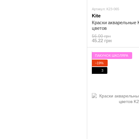
Артикул: K23-065
Kite
Краски акварельные K
цветов
56.00 грн
45.22 грн
ПАКУНОК ШКОЛЯРА
−19%
3