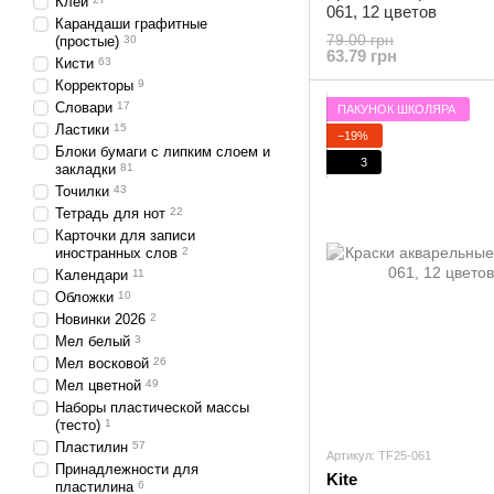
Клей
061, 12 цветов
Карандаши графитные
79.00 грн
(простые)
30
63.79 грн
Кисти
63
Корректоры
9
Словари
17
ПАКУНОК ШКОЛЯРА
Ластики
15
−19%
Блоки бумаги с липким слоем и
3
закладки
81
Точилки
43
Тетрадь для нот
22
Карточки для записи
иностранных слов
2
Календари
11
Обложки
10
Новинки 2026
2
Мел белый
3
Мел восковой
26
Мел цветной
49
Наборы пластической массы
(тесто)
1
Пластилин
57
Артикул: TF25-061
Принадлежности для
Kite
пластилина
6