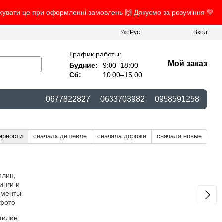
ахувати це при оформленні замовлень 🙌 Дякуємо за розуміння 💛
Укр
Рус
Вход
График работы:
Мой заказ
Будние:
9:00–18:00
Сб:
10:00–15:00
0677822827
0633703982
0958591258
ярности
сначала дешевле
сначала дороже
сначала новые
тилин,