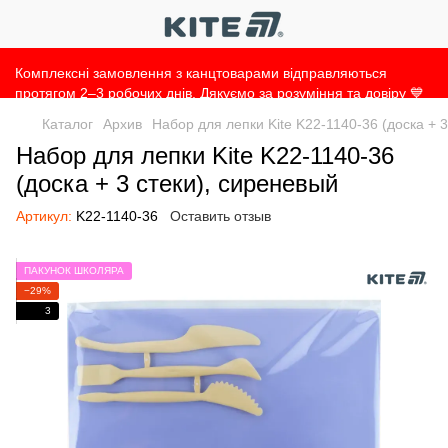
Комплексні замовлення з канцтоварами відправляються
протягом 2–3 робочих днів. Дякуємо за розуміння та довіру 💙
Каталог
Архив
Набор для лепки Kite K22-1140-36 (доска + 
Набор для лепки Kite K22-1140-36
(доска + 3 стеки), сиреневый
Артикул:
K22-1140-36
Оставить отзыв
ПАКУНОК ШКОЛЯРА
−29%
3