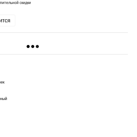
пительной скидки
ится
чек
ьный