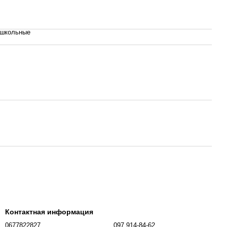
 школьные
Контактная информация
0677822827
097 914-84-62