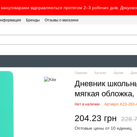
канцтоварами відправляються протягом 2–3 робочих днів. Дякуємо 
 информация
Бренды
Отзывы о магазине
Главная
Каталог
Архив
Дне
Дневник школьный
мягкая обложка,
Нет в наличии
Артикул: K23-283-
204.23 грн
228.7
Оптовые цены от 10 единиц