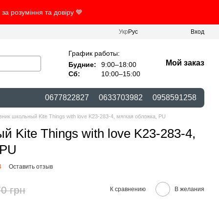
за розуміння та довіру 💙
Укр
Рус
Вход
График работы:
Мой заказ
Будние:
9:00–18:00
Сб:
10:00–15:00
0677822827
0633703982
0958591258
вник школьный Kite Things with love K23-283-4, мягкая обложка, PU
 Kite Things with love K23-283-4,
 PU
4
Оставить отзыв
0 грн
К сравнению
В желания