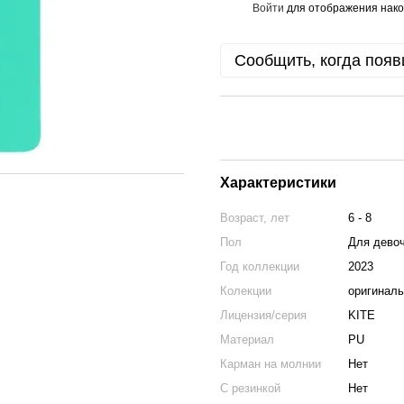
Войти
для отображения нако
%
Сообщить, когда появ
Характеристики
Возраст, лет
6 - 8
Пол
Для дево
Год коллекции
2023
Колекции
оригинал
Лицензия/серия
KITE
Материал
PU
Карман на молнии
Нет
С резинкой
Нет