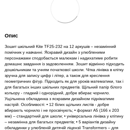
Опис
Зошит шкільний Kite TF25-232 на 12 аркушів – незамінний
помічник у навчанні. Яскравий дизайн з улюбленими
персонажами сподобається малюкам і надихатиме робити
домашнє завдання із задоволенням. Зошит відмінно підходить
дошкільникам та учням початкової школи. Чітка лінівка в клітку
зручна для запису цифр і літер, а також для креслення
геометричних фігур. Підходить як для уроків математики, так і
для багатьох інших шкільних предметів. Щільний папір білого
кольору - гладкий і однорідний, добре вбирає чорнило.
Ущільнена обкладинка з яскравим дизайном підніматиме
настрій. Особливості: • 12 білих щільних листів - добре
вбирають чорнило і не просвічують; • формат А5 (166 х 203
мм) – стандартний для школи; • універсальна лінівка у клітину
– незамінна для багатьох предметів; • 5 варіантів дизайну
обкладинки у улюбленій дитячій ліцензії Transformers – для