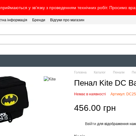
 приймаються у зв’язку з проведенням технічних робіт. Просимо вр
ктна інформація
Бренди
Відгуки про магазин
Головна
Каталог
Пенали
Пе
Пенал Kite DC B
Немає в наявності
Артикул: DC25
456.00 грн
Ввійти
для відображення нак
%