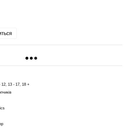
иться
- 12, 13 - 17, 18 +
пчиків
ics
ер