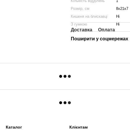
Кількість відділень
1
Розмір, см
8х21х7
Кишеня на блискавці
Ні
З гумкою
Ні
Доставка
Оплата
Поширити у соцмережах
Каталог
Клієнтам