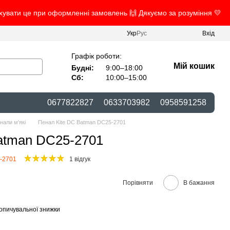
ахувати це при оформленні замовлень 🙌 Дякуємо за розуміння 💛
Укр
Рус
Вхід
Графік роботи:
Мій кошик
Будні:
9:00–18:00
Сб:
10:00–15:00
0677822827
0633703982
0958591258
нали м'які
Пенал Kite DC Batman DC25-2701
atman DC25-2701
-2701
1 відгук
Порівняти
В бажання
опичувальної знижки