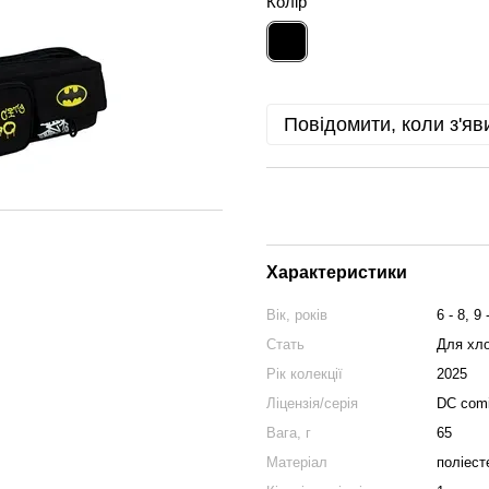
Колір
Повідомити, коли з'яв
Характеристики
Вік, років
6 - 8, 9 
Стать
Для хло
Рік колекції
2025
Ліцензія/серія
DC com
Вага, г
65
Матеріал
поліест