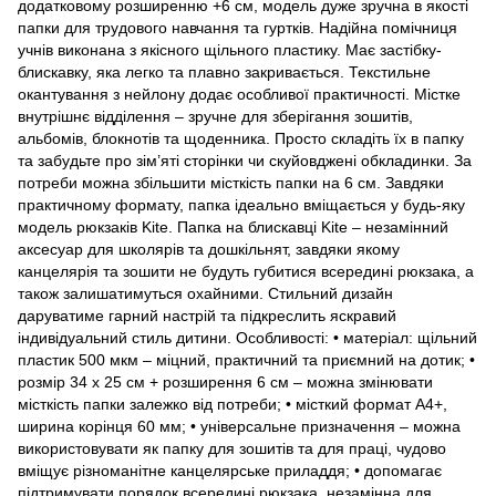
додатковому розширенню +6 см, модель дуже зручна в якості
папки для трудового навчання та гуртків. Надійна помічниця
учнів виконана з якісного щільного пластику. Має застібку-
блискавку, яка легко та плавно закривається. Текстильне
окантування з нейлону додає особливої практичності. Містке
внутрішнє відділення – зручне для зберігання зошитів,
альбомів, блокнотів та щоденника. Просто складіть їх в папку
та забудьте про зім’яті сторінки чи скуйовджені обкладинки. За
потреби можна збільшити місткість папки на 6 см. Завдяки
практичному формату, папка ідеально вміщається у будь-яку
модель рюкзаків Kite. Папка на блискавці Kite – незамінний
аксесуар для школярів та дошкільнят, завдяки якому
канцелярія та зошити не будуть губитися всередині рюкзака, а
також залишатимуться охайними. Стильний дизайн
даруватиме гарний настрій та підкреслить яскравий
індивідуальний стиль дитини. Особливості: • матеріал: щільний
пластик 500 мкм – міцний, практичний та приємний на дотик; •
розмір 34 х 25 см + розширення 6 см – можна змінювати
місткість папки залежко від потреби; • місткий формат А4+,
ширина корінця 60 мм; • універсальне призначення – можна
використовувати як папку для зошитів та для праці, чудово
вміщує різноманітне канцелярське приладдя; • допомагає
підтримувати порядок всередині рюкзака, незамінна для