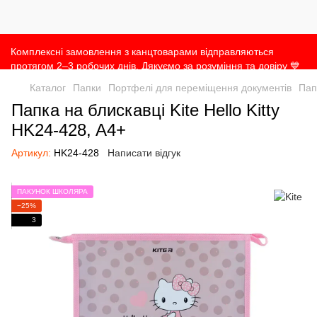
Комплексні замовлення з канцтоварами відправляються
протягом 2–3 робочих днів. Дякуємо за розуміння та довіру 💙
Каталог
Папки
Портфелі для переміщення документів
Пап
Папка на блискавці Kite Hello Kitty
HK24-428, A4+
Артикул:
HK24-428
Написати відгук
ПАКУНОК ШКОЛЯРА
−25%
3