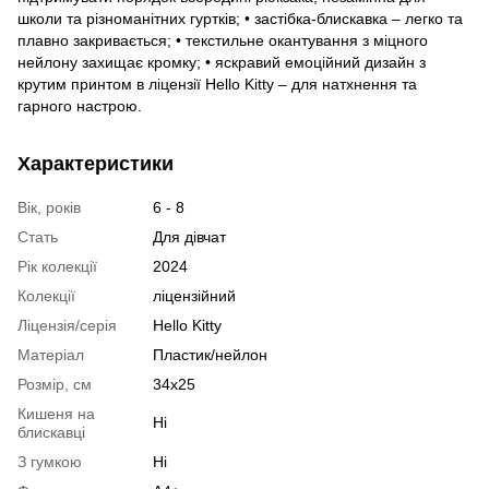
школи та різноманітних гуртків; • застібка-блискавка – легко та
плавно закривається; • текстильне окантування з міцного
нейлону захищає кромку; • яскравий емоційний дизайн з
крутим принтом в ліцензії Hello Kitty – для натхнення та
гарного настрою.
Характеристики
Вік, років
6 - 8
Стать
Для дівчат
Рік колекції
2024
Колекції
ліцензійний
Ліцензія/серія
Hello Kitty
Матеріал
Пластик/нейлон
Розмір, см
34x25
Кишеня на
Ні
блискавці
З гумкою
Ні