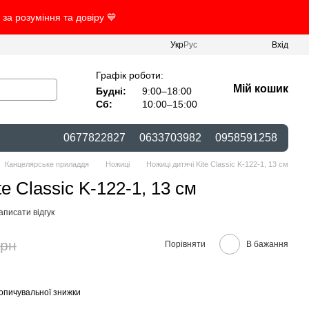
за розуміння та довіру 💙
Укр
Рус
Вхід
Графік роботи:
Мій кошик
Будні:
9:00–18:00
Сб:
10:00–15:00
0677822827
0633703982
0958591258
Канцелярське приладдя
Ножиці
Ножиці дитячі Kite Classic K-122-1, 13 см
e Classic K-122-1, 13 см
аписати відгук
грн
Порівняти
В бажання
опичувальної знижки