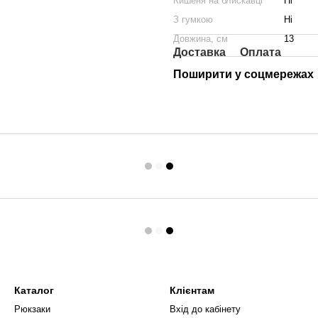
Кишеня на блискавці
Ні
З гумкою
Ні
Довжина, см
13
Доставка
Оплата
Поширити у соцмережах
Каталог
Клієнтам
Рюкзаки
Вхід до кабінету