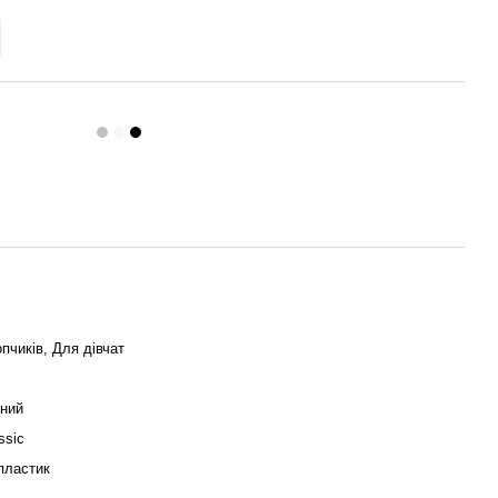
пчиків, Для дівчат
йний
ssic
пластик