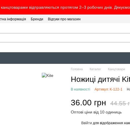
канцтоварами відправляються протягом 2–3 робочих днів. Дякуємо 
ктна інформація
Бренди
Відгуки про магазин
Головна
Каталог
Канцтовари
Ножиці дитячі Kit
В наявності
Артикул: K-122-1
Н
36.00 грн
44.55 
Оптові ціни від 10 одиниць
Ввійти
для відображення нак
%