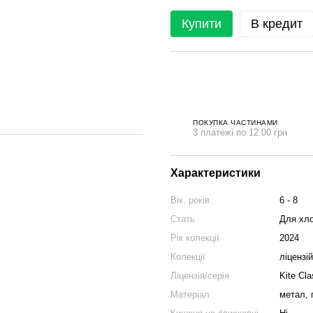
Купити
В кредит
ПОКУПКА ЧАСТИНАМИ
3 платежі по 12.00 грн
Характеристики
Вік, років
6 - 8
Стать
Для хло
Рік колекції
2024
Колекції
ліцензі
Ліцензія/серія
Kite Cla
Матеріал
метал, 