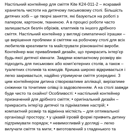
Настільний контейнер для сміття Kite K24-011-2 – яскравий
хранитель чистоти на дитячому письмовому столі. Більшість
дитячих хобі – це творчі заняття, які базуються на роботі з
папером, картоном, тканиною. А в процесі роботи часто
залишається безліч обрізків, клаптиків та іншого дрібного
сміття. Настільний контейнер у вигляді симпатичної іграшки –
це вирішення проблеми зі сміттям на робочому столі для всіх
любителів креативити та майструвати різноманітні вироби.
Контейнер має привабливий дизайн, що прикрасить інтер'єр
будь-якої дитячої кімнати. Завдяки компактному розміру він
підходить для письмових або комп'ютерних столів, а також –
туалетних столиків та комодів. Кришка широко відкривається і
легко закривається, надійно утримуючи сміття усередині. З
цим контейнером дитина створюватиме аплікації, вирізатиме
сніжинки та точитиме олівці із задоволенням. А на столі завжди
буде чисто та охайно! Особливості: • настільний контейнер
призначений для дрібного сміття; • оригінальний дизайн –
прикрасить інтер'єр дитячої та підніматиме настрій; •
компактний розмір та відмінна місткість – для оптимальної
організації простору; • у цікавій ігровій формі привчить дитину
підтримувати порядок; • невимогливий у догляді – легко
вилучати сміття та мити; • виготовлений з гладенького та