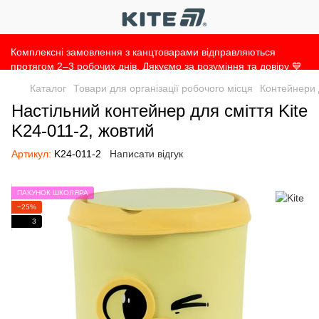
Комплексні замовлення з канцтоварами відправляються
протягом 2–3 робочих днів. Дякуємо за розуміння та довіру 💙
Каталог
Товари для організації робочого місця
Контейнери 
Настільний контейнер для сміття Kite
K24-011-2, жовтий
Артикул:
K24-011-2
Написати відгук
ПАКУНОК ШКОЛЯРА
−25%
3