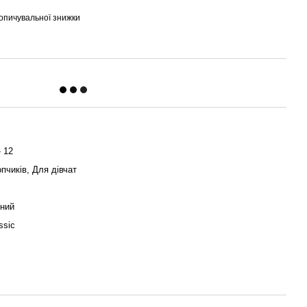
опичувальної знижки
- 12
пчиків, Для дівчат
йний
ssic