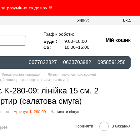
за розуміння та довіру 💙
Укр
Рус
Вхід
Графік роботи:
Мій кошик
Будні:
9:00–18:00
Сб:
10:00–15:00
0677822827
0633703982
0958591258
Канцелярське приладдя
Лінійки, транспортири, косинці
 см, 2 косинця, транспортир (салатова смуга)
c K-280-09: лінійка 15 см, 2
ртир (салатова смуга)
лення
Артикул: K-280-09
Написати відгук
грн
Порівняти
В бажання