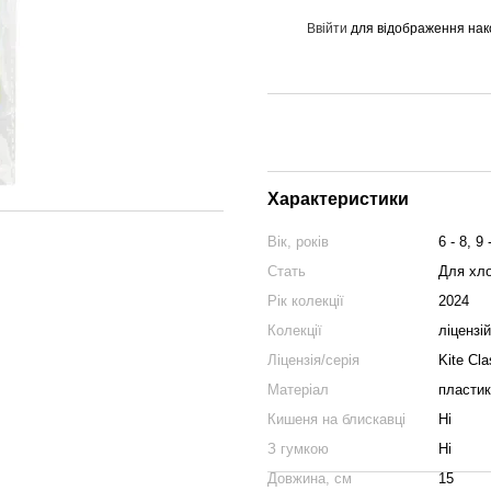
Ввійти
для відображення нак
%
Характеристики
Вік, років
6 - 8, 9 
Стать
Для хло
Рік колекції
2024
Колекції
ліцензі
Ліцензія/серія
Kite Cla
Матеріал
пластик
Кишеня на блискавці
Ні
З гумкою
Ні
Довжина, см
15