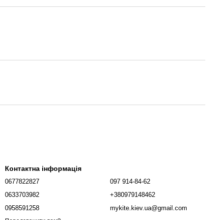
Контактна інформація
0677822827
097 914-84-62
0633703982
+380979148462
0958591258
mykite.kiev.ua@gmail.com