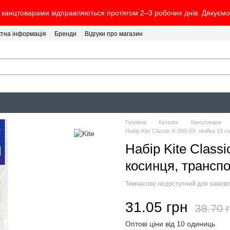
канцтоварами відправляються протягом 2–3 робочих днів. Дякуємо 
ктна інформація
Бренди
Відгуки про магазин
Головна
Каталог
Канцтовари
Набір Kite Classic K-280-09: лінійка 15
Набір Kite Classi
косинця, транспо
Тимчасово недоступний для замов
31.05 грн
38.70 
Оптові ціни від 10 одиниць