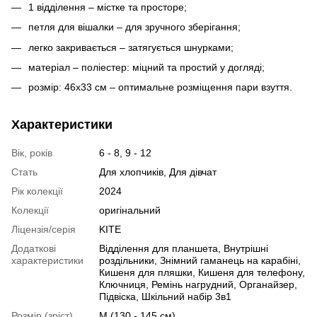
1 відділення – містке та просторе;
петля для вішалки – для зручного зберігання;
легко закривається – затягується шнурками;
матеріал – поліестер: міцний та простий у догляді;
розмір: 46x33 см – оптимальне розміщення пари взуття.
Характеристики
Вік, років
6 - 8, 9 - 12
Стать
Для хлопчиків, Для дівчат
Рік колекції
2024
Колекції
оригінальний
Ліцензія/серія
KITE
Додаткові
Відділення для планшета, Внутрішні
характеристики
роздільники, Знімний гаманець на карабіні,
Кишеня для пляшки, Кишеня для телефону,
Ключниця, Ремінь нагрудний, Органайзер,
Підвіска, Шкільний набір 3в1
Розмір (зріст)
M (130 - 145 см)