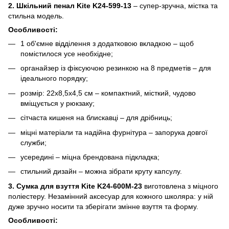
2. Шкільний пенал Kite K24-599-13
– супер-зручна, містка та
стильна модель.
Особливості:
1 об'ємне відділення з додатковою вкладкою – щоб
помістилося усе необхідне;
органайзер із фіксуючою резинкою на 8 предметів – для
ідеального порядку;
розмір: 22x8,5x4,5 см – компактний, місткий, чудово
вміщується у рюкзаку;
сітчаста кишеня на блискавці – для дрібниць;
міцні матеріали та надійна фурнітура – запорука довгої
служби;
усередині – міцна брендована підкладка;
стильний дизайн – можна зібрати круту капсулу.
3. Сумка для взуття Kite K24-600M-23
виготовлена з міцного
поліестеру. Незамінний аксесуар для кожного школяра: у ній
дуже зручно носити та зберігати змінне взуття та форму.
Особливості: