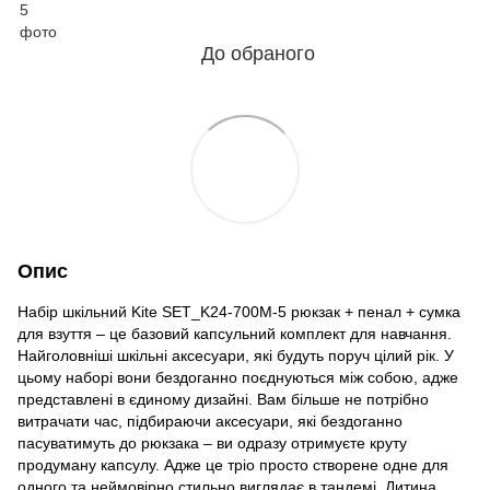
До обраного
Опис
Набір шкільний Kite SET_K24-700M-5 рюкзак + пенал + сумка
для взуття – це базовий капсульний комплект для навчання.
Найголовніші шкільні аксесуари, які будуть поруч цілий рік. У
цьому наборі вони бездоганно поєднуються між собою, адже
представлені в єдиному дизайні. Вам більше не потрібно
витрачати час, підбираючи аксесуари, які бездоганно
пасуватимуть до рюкзака – ви одразу отримуєте круту
продуману капсулу. Адже це тріо просто створене одне для
одного та неймовірно стильно виглядає в тандемі. Дитина