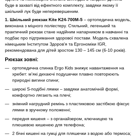
буде в захваті від ефектного комплекту, завдяки якому її
шкільний лук буде неперевершеним.
1. Шкільний рюкзак Kite K24-700M-5
– ортопедична модель,
виконана з міцного поліестеру. Стильний, легенький та
практичний рюкзак стане надійним напарником в навчанні та
подбає про підтримання здорової постави. Модель схвалена
німецьким Інститутом Здоров'я та Ергономіки IGR,
рекомендована для дітей зростом 130 – 145 см (6-10 років).
Рюкзак зовні:
ортопедична спинка Ergo Kids знижує навантаження на
хребет: м'які дихаючі подушечки плавно повторюють
природні вигини спини;
широкі S-подібні лямки – завдяки анатомічній формі,
комфортно лягають на плечі;
знімний нагрудний ремінь з пластиковою застібкою фіксує
лямки в зручному положенні;
передня кишеня – з органайзером, ключницею та
плюшевою кишенею для телефона;
2 бічні кишені на гумці для пляшечки з водою або термоса;