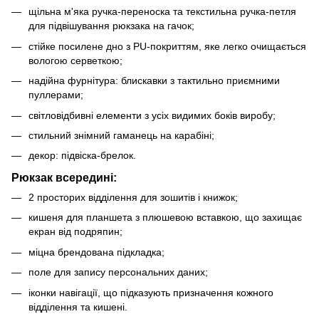
щільна м'яка ручка-переноска та текстильна ручка-петля
для підвішування рюкзака на гачок;
стійке посилене дно з PU-покриттям, яке легко очищається
вологою серветкою;
надійна фурнітура: блискавки з тактильно приємними
пуллерами;
світловідбивні елементи з усіх видимих боків виробу;
стильний знімний гаманець на карабіні;
декор: підвіска-брелок.
Рюкзак всередині:
2 просторих відділення для зошитів і книжок;
кишеня для планшета з плюшевою вставкою, що захищає
екран від подряпин;
міцна брендована підкладка;
поле для запису персональних даних;
іконки навігації, що підказують призначення кожного
відділення та кишені.