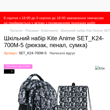
8 серпня з 18:00 до 9 серпня до 18:00 замовлення тимчасово
не приймаються у зв’язку з проведенням технічних робіт.
Просимо врахувати це при оформленні замовлень 🙌 Дякуємо
Каталог
Рюкзаки
Комплекти
Шкільний набір Kite Anime SE
за розуміння 💛
Шкільний набір Kite Anime SET_K24-
700M-5 (рюкзак, пенал, сумка)
Артикул:
SET_K24-700M-5
Написати відгук
ПАКУНОК ШКОЛЯРА
3