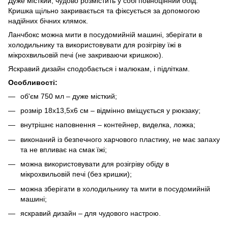
Дуже місткий, чудово розмістить у собі повноцінний обід.
Кришка щільно закривається та фіксується за допомогою
надійних бічних клямок.
Ланчбокс можна мити в посудомийній машині, зберігати в
холодильнику та використовувати для розігріву їжі в
мікрохвильовій печі (не закриваючи кришкою).
Яскравий дизайн сподобається і малюкам, і підліткам.
Особливості:
об'єм 750 мл – дуже місткий;
розмір 18х13,5х6 см – відмінно вміщується у рюкзаку;
внутрішнє наповнення – контейнер, виделка, ложка;
виконаний із безпечного харчового пластику, не має запаху
та не впливає на смак їжі;
можна використовувати для розігріву обіду в
мікрохвильовій печі (без кришки);
можна зберігати в холодильнику та мити в посудомийній
машині;
яскравий дизайн – для чудового настрою.