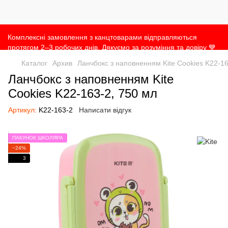
Комплексні замовлення з канцтоварами відправляються
протягом 2–3 робочих днів. Дякуємо за розуміння та довіру 💙
Каталог
Архив
Ланчбокс з наповненням Kite Cookies K22-16
Ланчбокс з наповненням Kite
Cookies K22-163-2, 750 мл
Артикул:
K22-163-2
Написати відгук
ПАКУНОК ШКОЛЯРА
−24%
3