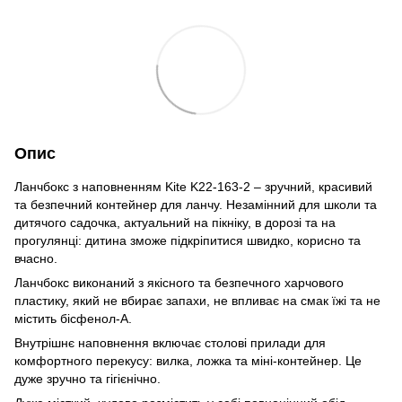
Опис
Ланчбокс з наповненням Kite K22-163-2 – зручний, красивий
та безпечний контейнер для ланчу. Незамінний для школи та
дитячого садочка, актуальний на пікніку, в дорозі та на
прогулянці: дитина зможе підкріпитися швидко, корисно та
вчасно.
Ланчбокс виконаний з якісного та безпечного харчового
пластику, який не вбирає запахи, не впливає на смак їжі та не
містить бісфенол-А.
Внутрішнє наповнення включає столові прилади для
комфортного перекусу: вилка, ложка та міні-контейнер. Це
дуже зручно та гігієнічно.