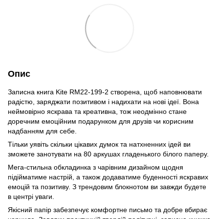
Опис
Записна книга Kite RM22-199-2 створена, щоб наповнювати
радістю, заряджати позитивом і надихати на нові ідеї. Вона
неймовірно яскрава та креативна, тож неодмінно стане
доречним емоційним подарунком для друзів чи корисним
надбанням для себе.
Тільки уявіть скільки цікавих думок та натхненних ідей ви
зможете занотувати на 80 аркушах гладенького білого паперу.
Мега-стильна обкладинка з чарівним дизайном щодня
підійматиме настрій, а також додаватиме буденності яскравих
емоцій та позитиву. З трендовим блокнотом ви завжди будете
в центрі уваги.
Якісний папір забезпечує комфортне письмо та добре вбирає