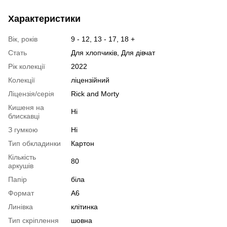
Характеристики
Вік, років
9 - 12, 13 - 17, 18 +
Стать
Для хлопчиків, Для дівчат
Рік колекції
2022
Колекції
ліцензійний
Ліцензія/серія
Rick and Morty
Кишеня на
Ні
блискавці
З гумкою
Ні
Тип обкладинки
Картон
Кількість
80
аркушів
Папір
біла
Формат
A6
Линівка
клітинка
Тип скріплення
шовна