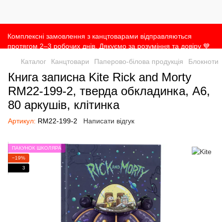
Комплексні замовлення з канцтоварами відправляються
протягом 2–3 робочих днів. Дякуємо за розуміння та довіру 💙
Каталог
Канцтовари
Паперово-білова продукція
Блокноти
Книга записна Kite Rick and Morty
RM22-199-2, тверда обкладинка, А6,
80 аркушів, клітинка
Артикул:
RM22-199-2
Написати відгук
ПАКУНОК ШКОЛЯРА
−19%
3