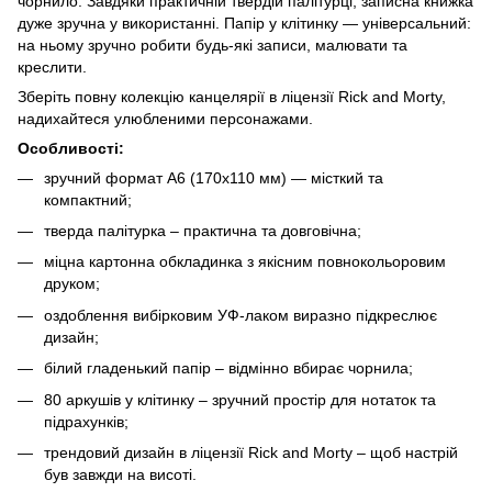
чорнило. Завдяки практичній твердій палітурці, записна книжка
дуже зручна у використанні. Папір у клітинку — універсальний:
на ньому зручно робити будь-які записи, малювати та
креслити.
Зберіть повну колекцію канцелярії в ліцензії Rick and Morty,
надихайтеся улюбленими персонажами.
Особливості:
зручний формат А6 (170х110 мм) — місткий та
компактний;
тверда палітурка – практична та довговічна;
міцна картонна обкладинка з якісним повнокольоровим
друком;
оздоблення вибірковим УФ-лаком виразно підкреслює
дизайн;
білий гладенький папір – відмінно вбирає чорнила;
80 аркушів у клітинку – зручний простір для нотаток та
підрахунків;
трендовий дизайн в ліцензії Rick and Morty – щоб настрій
був завжди на висоті.